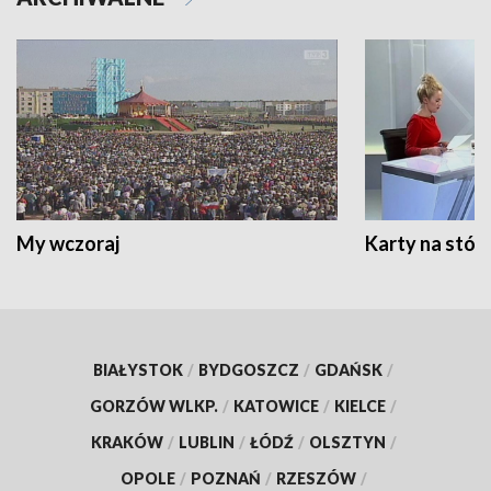
My wczoraj
Karty na stół:
BIAŁYSTOK
/
BYDGOSZCZ
/
GDAŃSK
/
GORZÓW WLKP.
/
KATOWICE
/
KIELCE
/
KRAKÓW
/
LUBLIN
/
ŁÓDŹ
/
OLSZTYN
/
OPOLE
/
POZNAŃ
/
RZESZÓW
/