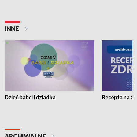
INNE
Dzień babci i dziadka
Recepta na z
ARCHIWALNE