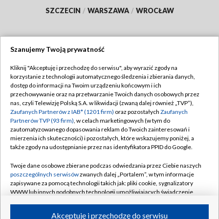
SZCZECIN
/
WARSZAWA
/
WROCŁAW
Szanujemy Twoją prywatność
Dołącz do nas:
Kliknij "Akceptuję i przechodzę do serwisu", aby wyrazić zgody na
korzystanie z technologii automatycznego śledzenia i zbierania danych,
TVP
dostęp do informacji na Twoim urządzeniu końcowym i ich
Abonament TVP
przechowywanie oraz na przetwarzanie Twoich danych osobowych przez
Regulamin TVP
nas, czyli Telewizję Polską S.A. w likwidacji (zwaną dalej również „TVP”),
Emisja w TVP
Polityka prywatności
Zaufanych Partnerów z IAB* (1201 firm)
oraz pozostałych
Zaufanych
Partnerów TVP (93 firm)
, w celach marketingowych (w tym do
Centrum informacji TVP
Moje zgody
zautomatyzowanego dopasowania reklam do Twoich zainteresowań i
mierzenia ich skuteczności) i pozostałych, które wskazujemy poniżej, a
Naziemna Telewizja Cyfrowa
Pomoc
także zgody na udostępnianie przez nas identyfikatora PPID do Google.
Sklep TVP
Biuro reklamy
Twoje dane osobowe zbierane podczas odwiedzania przez Ciebie naszych
Rada Programowa
Kontakt
poszczególnych serwisów
zwanych dalej „Portalem”, w tym informacje
zapisywane za pomocą technologii takich jak: pliki cookie, sygnalizatory
System NOS
WWW lub innych podobnych technologii umożliwiających świadczenie
dopasowanych i bezpiecznych usług, personalizację treści oraz reklam,
Informacje o nadawcy
Kanały
udostępnianie funkcji mediów społecznościowych oraz analizowanie
Akceptuję i przechodzę do serwisu
ruchu w Internecie.