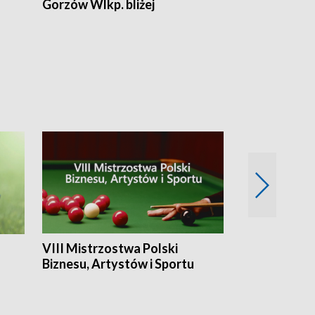
Gorzów Wlkp. bliżej
Lubuskie bliż
VIII Mistrzostwa Polski
Cztery kwar
Biznesu, Artystów i Sportu