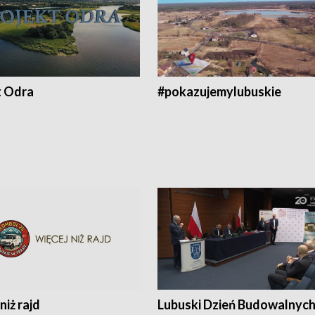
t Odra
#pokazujemylubuskie
niż rajd
Lubuski Dzień Budowalnyc