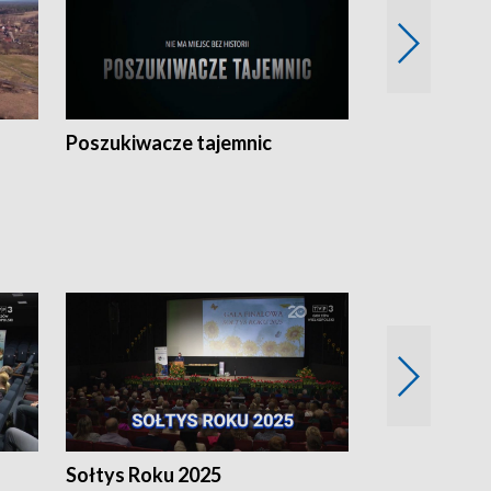
Poszukiwacze tajemnic
Kostrzyn na 
h
Sołtys Roku 2025
20 lat minęł