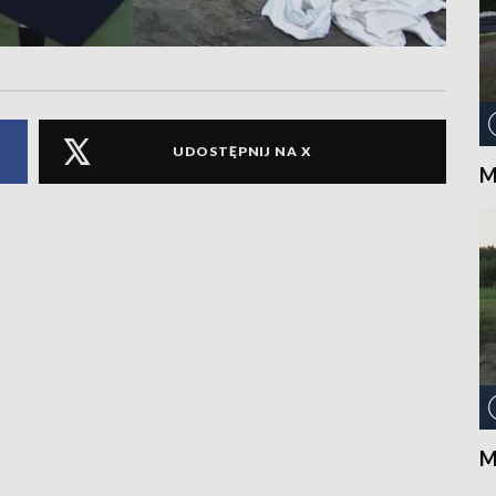
UDOSTĘPNIJ NA X
M
M