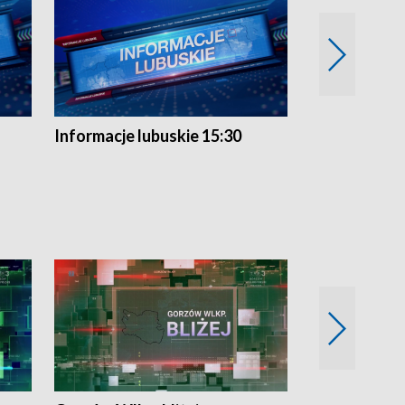
Informacje lubuskie 15:30
Przegląd ty