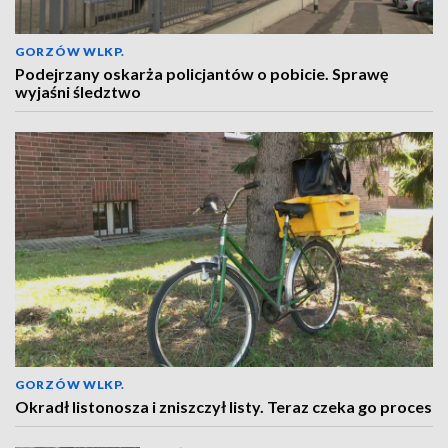
GORZÓW WLKP.
Podejrzany oskarża policjantów o pobicie. Sprawę
wyjaśni śledztwo
GORZÓW WLKP.
Okradł listonosza i zniszczył listy. Teraz czeka go proces