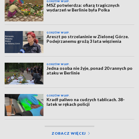
GORZÓW WLKP.
MSZ potwierdza: ofiarą tragicznych
wydarzeń w Berlinie była Polka
GORZÓW WLKP.
Areszt po strzelaninie w Zielonej Górze.
Podejrzanemu grożą 3 lata więzienia
GORZÓW WLKP.
Jedna osoba nie żyje, ponad 20 rannych po
ataku w Berlinie
GORZÓW WLKP.
Kradł paliwo na cudzych tablicach. 38-
latek w rękach policji
ZOBACZ WIĘCEJ