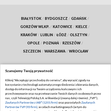
BIAŁYSTOK
/
BYDGOSZCZ
/
GDAŃSK
/
GORZÓW WLKP.
/
KATOWICE
/
KIELCE
/
KRAKÓW
/
LUBLIN
/
ŁÓDŹ
/
OLSZTYN
/
OPOLE
/
POZNAŃ
/
RZESZÓW
/
SZCZECIN
/
WARSZAWA
/
WROCŁAW
Szanujemy Twoją prywatność
Dołącz do nas:
Kliknij "Akceptuję i przechodzę do serwisu", aby wyrazić zgody na
korzystanie z technologii automatycznego śledzenia i zbierania danych,
TVP
dostęp do informacji na Twoim urządzeniu końcowym i ich
Abonament TVP
przechowywanie oraz na przetwarzanie Twoich danych osobowych przez
Regulamin TVP
nas, czyli Telewizję Polską S.A. w likwidacji (zwaną dalej również „TVP”),
Emisja w TVP
Polityka prywatności
Zaufanych Partnerów z IAB* (1201 firm)
oraz pozostałych
Zaufanych
Partnerów TVP (93 firm)
, w celach marketingowych (w tym do
Centrum informacji TVP
Moje zgody