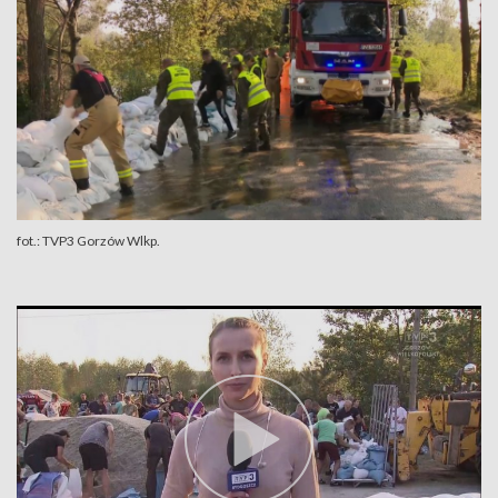
fot.: TVP3 Gorzów Wlkp.