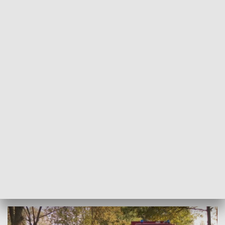
Źródło: Informacje Lubuskie, 18.09.2024
Niestety prognozy są coraz gorsze - wczoraj
zapowiadano, że poziom wody osiągnie
maksymalnie 420 centymetrów, dziś już wiadomo,
że przekroczy 5 metrów. W mieście i okolicznych
miejscowościach toczy się walka o każdy metr.
Szczegóły w materiale wideo.