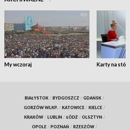
My wczoraj
Karty na stół:
BIAŁYSTOK
/
BYDGOSZCZ
/
GDAŃSK
/
GORZÓW WLKP.
/
KATOWICE
/
KIELCE
/
KRAKÓW
/
LUBLIN
/
ŁÓDŹ
/
OLSZTYN
/
OPOLE
/
POZNAŃ
/
RZESZÓW
/