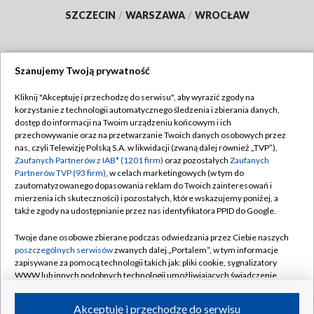
SZCZECIN
/
WARSZAWA
/
WROCŁAW
Szanujemy Twoją prywatność
Dołącz do nas:
Kliknij "Akceptuję i przechodzę do serwisu", aby wyrazić zgody na
korzystanie z technologii automatycznego śledzenia i zbierania danych,
TVP
dostęp do informacji na Twoim urządzeniu końcowym i ich
Abonament TVP
przechowywanie oraz na przetwarzanie Twoich danych osobowych przez
Regulamin TVP
nas, czyli Telewizję Polską S.A. w likwidacji (zwaną dalej również „TVP”),
Emisja w TVP
Polityka prywatności
Zaufanych Partnerów z IAB* (1201 firm)
oraz pozostałych
Zaufanych
Partnerów TVP (93 firm)
, w celach marketingowych (w tym do
Centrum informacji TVP
Moje zgody
zautomatyzowanego dopasowania reklam do Twoich zainteresowań i
mierzenia ich skuteczności) i pozostałych, które wskazujemy poniżej, a
Naziemna Telewizja Cyfrowa
Pomoc
także zgody na udostępnianie przez nas identyfikatora PPID do Google.
Sklep TVP
Biuro reklamy
Twoje dane osobowe zbierane podczas odwiedzania przez Ciebie naszych
Rada Programowa
Kontakt
poszczególnych serwisów
zwanych dalej „Portalem”, w tym informacje
zapisywane za pomocą technologii takich jak: pliki cookie, sygnalizatory
System NOS
WWW lub innych podobnych technologii umożliwiających świadczenie
dopasowanych i bezpiecznych usług, personalizację treści oraz reklam,
Informacje o nadawcy
Kanały
udostępnianie funkcji mediów społecznościowych oraz analizowanie
Akceptuję i przechodzę do serwisu
ruchu w Internecie.