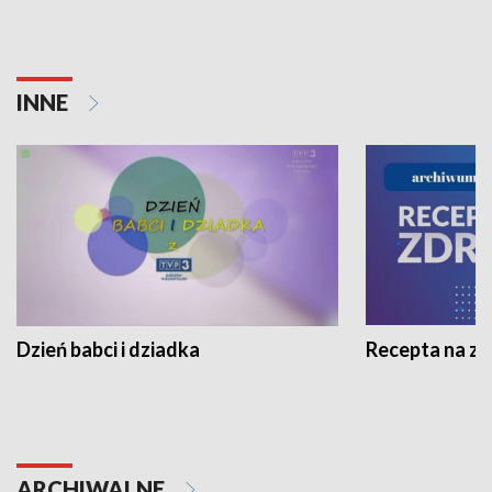
INNE
Dzień babci i dziadka
Recepta na z
ARCHIWALNE