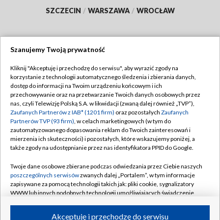
SZCZECIN
/
WARSZAWA
/
WROCŁAW
Szanujemy Twoją prywatność
Dołącz do nas:
Kliknij "Akceptuję i przechodzę do serwisu", aby wyrazić zgody na
korzystanie z technologii automatycznego śledzenia i zbierania danych,
TVP
dostęp do informacji na Twoim urządzeniu końcowym i ich
Abonament TVP
przechowywanie oraz na przetwarzanie Twoich danych osobowych przez
Regulamin TVP
nas, czyli Telewizję Polską S.A. w likwidacji (zwaną dalej również „TVP”),
Emisja w TVP
Polityka prywatności
Zaufanych Partnerów z IAB* (1201 firm)
oraz pozostałych
Zaufanych
Partnerów TVP (93 firm)
, w celach marketingowych (w tym do
Centrum informacji TVP
Moje zgody
zautomatyzowanego dopasowania reklam do Twoich zainteresowań i
mierzenia ich skuteczności) i pozostałych, które wskazujemy poniżej, a
Naziemna Telewizja Cyfrowa
Pomoc
także zgody na udostępnianie przez nas identyfikatora PPID do Google.
Sklep TVP
Biuro reklamy
Twoje dane osobowe zbierane podczas odwiedzania przez Ciebie naszych
Rada Programowa
Kontakt
poszczególnych serwisów
zwanych dalej „Portalem”, w tym informacje
zapisywane za pomocą technologii takich jak: pliki cookie, sygnalizatory
System NOS
WWW lub innych podobnych technologii umożliwiających świadczenie
dopasowanych i bezpiecznych usług, personalizację treści oraz reklam,
Informacje o nadawcy
Kanały
udostępnianie funkcji mediów społecznościowych oraz analizowanie
Akceptuję i przechodzę do serwisu
ruchu w Internecie.