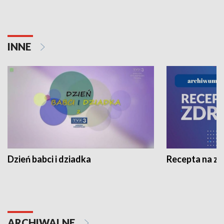
INNE
Dzień babci i dziadka
Recepta na z
ARCHIWALNE