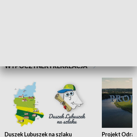
Kalejdoskop
Sołtys na med
WYPOCZYNEK I REKREACJA
Duszek Lubuszek na szlaku
Projekt Odra