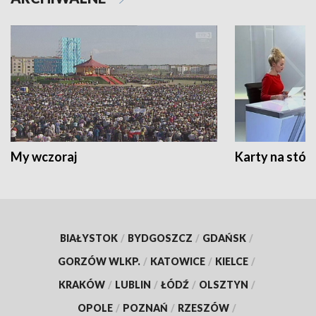
My wczoraj
Karty na stół:
BIAŁYSTOK
/
BYDGOSZCZ
/
GDAŃSK
/
GORZÓW WLKP.
/
KATOWICE
/
KIELCE
/
KRAKÓW
/
LUBLIN
/
ŁÓDŹ
/
OLSZTYN
/
OPOLE
/
POZNAŃ
/
RZESZÓW
/