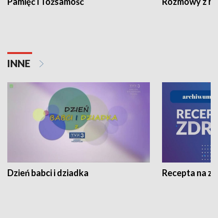
Pamięć i Tożsamość
Rozmowy z his
INNE
Dzień babci i dziadka
Recepta na z