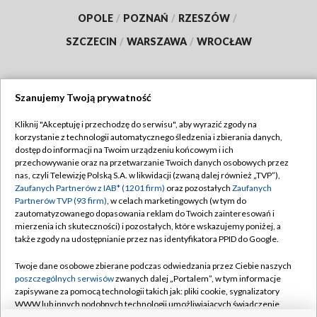
OPOLE
/
POZNAŃ
/
RZESZÓW
/
SZCZECIN
/
WARSZAWA
/
WROCŁAW
Szanujemy Twoją prywatność
Dołącz do nas:
Kliknij "Akceptuję i przechodzę do serwisu", aby wyrazić zgody na
korzystanie z technologii automatycznego śledzenia i zbierania danych,
TVP
dostęp do informacji na Twoim urządzeniu końcowym i ich
Abonament TVP
przechowywanie oraz na przetwarzanie Twoich danych osobowych przez
Regulamin TVP
nas, czyli Telewizję Polską S.A. w likwidacji (zwaną dalej również „TVP”),
Emisja w TVP
Polityka prywatności
Zaufanych Partnerów z IAB* (1201 firm)
oraz pozostałych
Zaufanych
Partnerów TVP (93 firm)
, w celach marketingowych (w tym do
Centrum informacji TVP
Moje zgody
zautomatyzowanego dopasowania reklam do Twoich zainteresowań i
mierzenia ich skuteczności) i pozostałych, które wskazujemy poniżej, a
Naziemna Telewizja Cyfrowa
Pomoc
także zgody na udostępnianie przez nas identyfikatora PPID do Google.
Sklep TVP
Biuro reklamy
Twoje dane osobowe zbierane podczas odwiedzania przez Ciebie naszych
Rada Programowa
Kontakt
poszczególnych serwisów
zwanych dalej „Portalem”, w tym informacje
zapisywane za pomocą technologii takich jak: pliki cookie, sygnalizatory
System NOS
WWW lub innych podobnych technologii umożliwiających świadczenie
dopasowanych i bezpiecznych usług, personalizację treści oraz reklam,