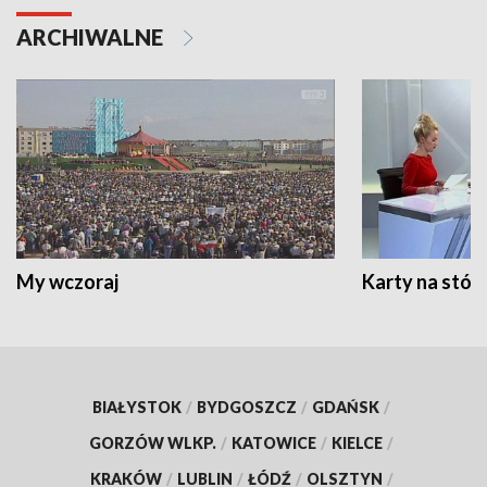
ARCHIWALNE
My wczoraj
Karty na stół:
BIAŁYSTOK
/
BYDGOSZCZ
/
GDAŃSK
/
GORZÓW WLKP.
/
KATOWICE
/
KIELCE
/
KRAKÓW
/
LUBLIN
/
ŁÓDŹ
/
OLSZTYN
/