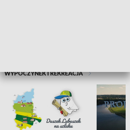
Kalejdoskop
Sołtys na med
WYPOCZYNEK I REKREACJA