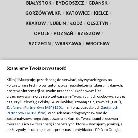
BIAŁYSTOK
/
BYDGOSZCZ
/
GDAŃSK
/
GORZÓW WLKP.
/
KATOWICE
/
KIELCE
/
KRAKÓW
/
LUBLIN
/
ŁÓDŹ
/
OLSZTYN
/
OPOLE
/
POZNAŃ
/
RZESZÓW
/
SZCZECIN
/
WARSZAWA
/
WROCŁAW
Szanujemy Twoją prywatność
Dołącz do nas:
Kliknij "Akceptuję i przechodzę do serwisu", aby wyrazić zgody na
korzystanie z technologii automatycznego śledzenia i zbierania danych,
TVP
dostęp do informacji na Twoim urządzeniu końcowym i ich
Abonament TVP
przechowywanie oraz na przetwarzanie Twoich danych osobowych przez
Regulamin TVP
nas, czyli Telewizję Polską S.A. w likwidacji (zwaną dalej również „TVP”),
Emisja w TVP
Polityka prywatności
Zaufanych Partnerów z IAB* (1201 firm)
oraz pozostałych
Zaufanych
Partnerów TVP (93 firm)
, w celach marketingowych (w tym do
Centrum informacji TVP
Moje zgody
zautomatyzowanego dopasowania reklam do Twoich zainteresowań i
mierzenia ich skuteczności) i pozostałych, które wskazujemy poniżej, a
Naziemna Telewizja Cyfrowa
Pomoc
także zgody na udostępnianie przez nas identyfikatora PPID do Google.
Sklep TVP
Biuro reklamy