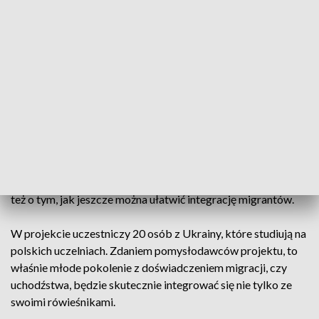
w Polsce. Przez 2,5 roku wiele się zmieniło. Uchodźcy mogą
liczyć na pomoc wielu instytucji, urzędników, czy ułatwienia
w legalizacji pobytu w Polsce.
O tym, że te działania są pożyteczne nie tylko dla uchodźców,
ale także dla polskiej gospodarki, świadczy m.in. to, że w
Polsce pracuje obecnie około 300 tysięcy uchodźców z
Ukrainy.
Na pierwszym spotkaniu w ramach projektu pn. Lubuska
Szkoła Letnia „Prawo na rzecz inkluzji zespołu” dyskutowano
też o tym, jak jeszcze można ułatwić integrację migrantów.
W projekcie uczestniczy 20 osób z Ukrainy, które studiują na
polskich uczelniach. Zdaniem pomysłodawców projektu, to
właśnie młode pokolenie z doświadczeniem migracji, czy
uchodźstwa, będzie skutecznie integrować się nie tylko ze
swoimi rówieśnikami.