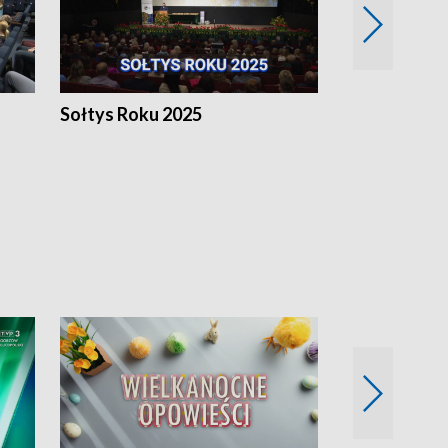
h
Sołtys Roku 2025
20 lat minęł
Wlkp.