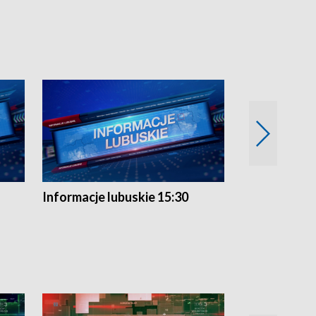
Informacje lubuskie 15:30
Przegląd ty