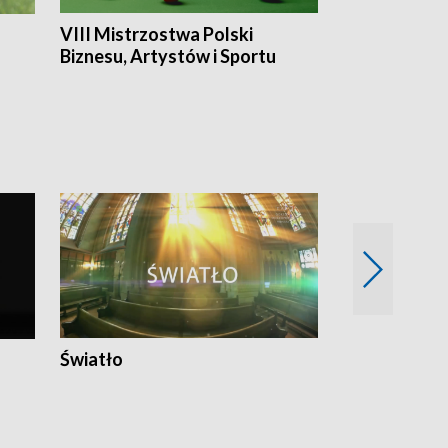
VIII Mistrzostwa Polski
Cztery kwar
Biznesu, Artystów i Sportu
Światło
Nowy adres