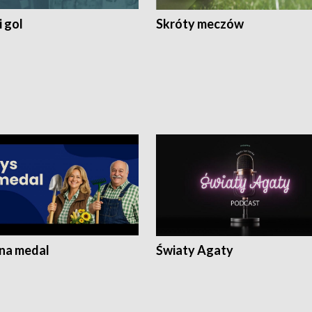
 gol
Skróty meczów
 na medal
Światy Agaty