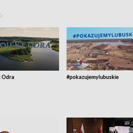
t Odra
#pokazujemylubuskie