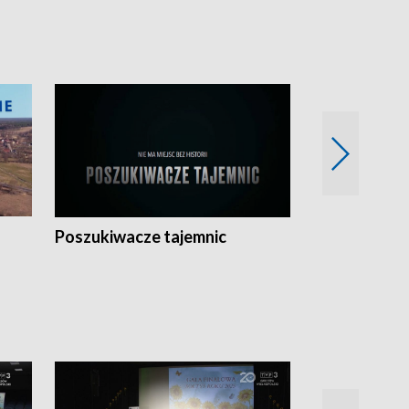
Poszukiwacze tajemnic
Kostrzyn na 