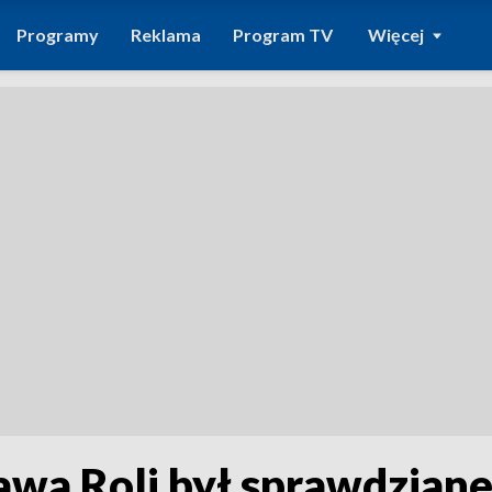
Programy
Reklama
Program TV
Więcej
awa Roli był sprawdzia