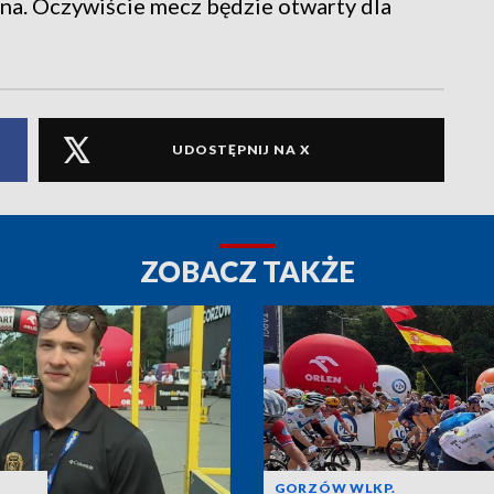
ina. Oczywiście mecz będzie otwarty dla
UDOSTĘPNIJ NA X
ZOBACZ TAKŻE
GORZÓW WLKP.