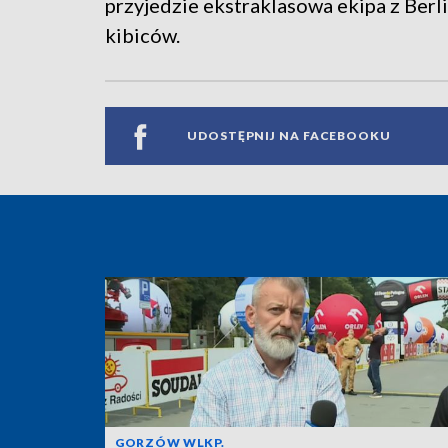
przyjedzie ekstraklasowa ekipa z Berl
kibiców.
UDOSTĘPNIJ NA FACEBOOKU
GORZÓW WLKP.