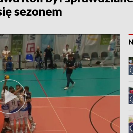
się sezonem
N