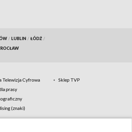
KÓW
/
LUBLIN
/
ŁÓDŹ
/
ROCŁAW
 Telewizja Cyfrowa
Sklep TVP
la prasy
tograficzny
sing (znaki)