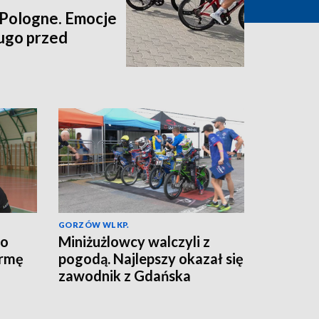
 Pologne. Emocje
ługo przed
GORZÓW WLKP.
do
Miniżużlowcy walczyli z
ormę
pogodą. Najlepszy okazał się
zawodnik z Gdańska