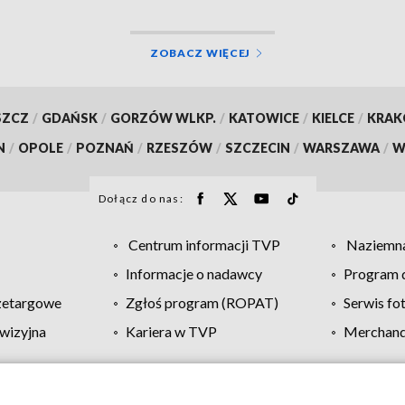
ZOBACZ WIĘCEJ
SZCZ
/
GDAŃSK
/
GORZÓW WLKP.
/
KATOWICE
/
KIELCE
/
KRA
N
/
OPOLE
/
POZNAŃ
/
RZESZÓW
/
SZCZECIN
/
WARSZAWA
/
W
Dołącz do nas:
Centrum informacji TVP
Naziemna
Informacje o nadawcy
Program d
zetargowe
Zgłoś program (ROPAT)
Serwis fo
wizyjna
Kariera w TVP
Merchandi