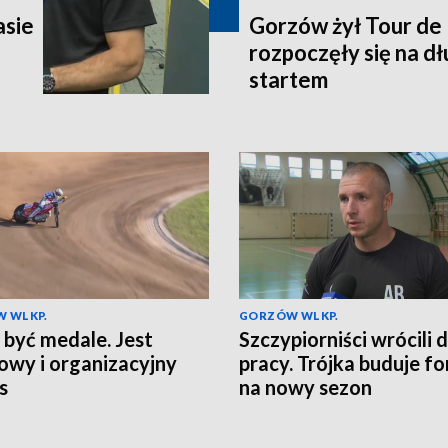
asie
Gorzów żył Tour de
rozpoczęły się na d
startem
 WLKP.
GORZÓW WLKP.
 być medale. Jest
Szczypiorniści wrócili 
owy i organizacyjny
pracy. Trójka buduje f
s
na nowy sezon