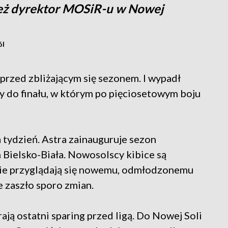
ież dyrektor MOSiR-u w Nowej
ól
 przed zbliżającym się sezonem. I wypadł
y do finału, w którym po pięciosetowym boju
 tydzień. Astra zainauguruje sezon
 Bielsko-Biała. Nowosolscy kibice są
żnie przyglądają się nowemu, odmłodzonemu
e zaszło sporo zmian.
ją ostatni sparing przed ligą. Do Nowej Soli