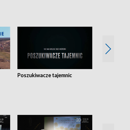
Poszukiwacze tajemnic
Kostrzyn na 