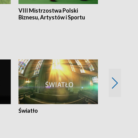
VIII Mistrzostwa Polski
Cztery kwar
Biznesu, Artystów i Sportu
Światło
Nowy adres