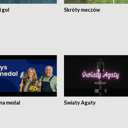
 gol
Skróty meczów
 na medal
Światy Agaty