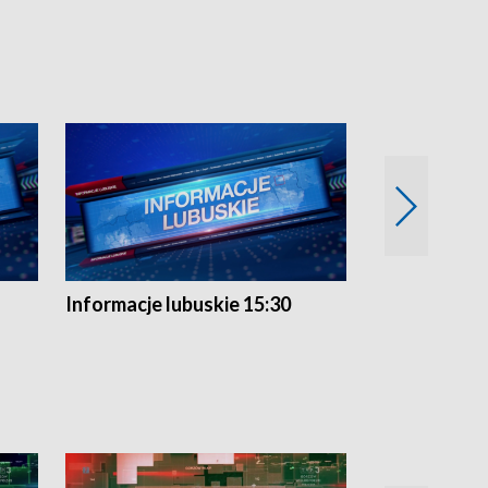
Informacje lubuskie 15:30
Przegląd ty