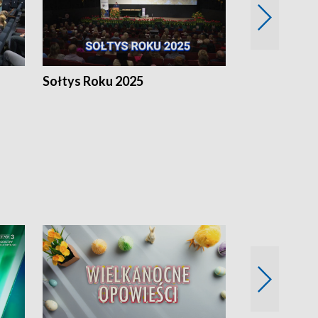
h
Sołtys Roku 2025
20 lat minęł
Wlkp.