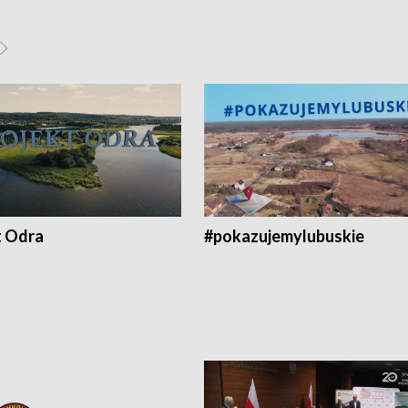
t Odra
#pokazujemylubuskie