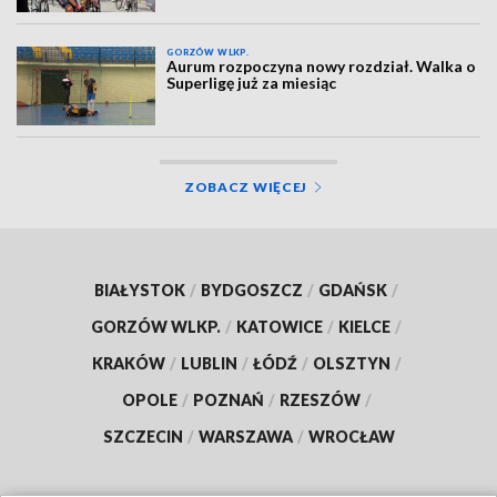
GORZÓW WLKP.
Aurum rozpoczyna nowy rozdział. Walka o
Superligę już za miesiąc
ZOBACZ WIĘCEJ
BIAŁYSTOK
/
BYDGOSZCZ
/
GDAŃSK
/
GORZÓW WLKP.
/
KATOWICE
/
KIELCE
/
KRAKÓW
/
LUBLIN
/
ŁÓDŹ
/
OLSZTYN
/
OPOLE
/
POZNAŃ
/
RZESZÓW
/
SZCZECIN
/
WARSZAWA
/
WROCŁAW