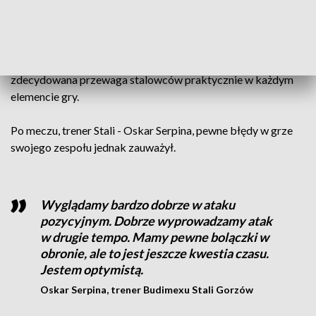
było już 21 do 13 dla żółto-niebieskich.
Po przerwie gorzowscy szczypiorniści nie zwolnili tempa i
nadal nadawali ton rywalizacji. Końcówka tego meczu to już
zdecydowana przewaga stalowców praktycznie w każdym
elemencie gry.
Po meczu, trener Stali - Oskar Serpina, pewne błędy w grze
swojego zespołu jednak zauważył.
Wyglądamy bardzo dobrze w ataku
pozycyjnym. Dobrze wyprowadzamy atak
w drugie tempo. Mamy pewne bolączki w
obronie, ale to jest jeszcze kwestia czasu.
Jestem optymistą.
Oskar Serpina, trener Budimexu Stali Gorzów