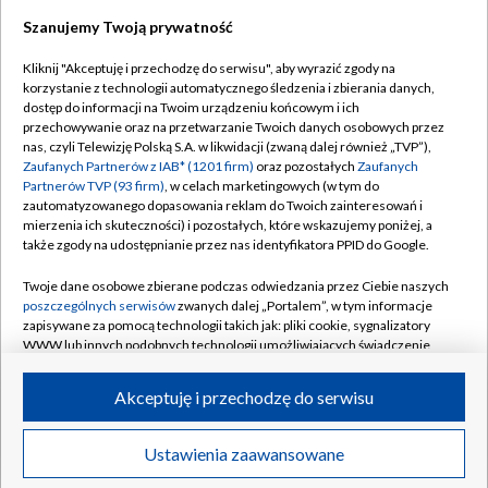
Szanujemy Twoją prywatność
Dołącz do nas:
Kliknij "Akceptuję i przechodzę do serwisu", aby wyrazić zgody na
korzystanie z technologii automatycznego śledzenia i zbierania danych,
TVP
dostęp do informacji na Twoim urządzeniu końcowym i ich
Abonament TVP
przechowywanie oraz na przetwarzanie Twoich danych osobowych przez
Regulamin TVP
nas, czyli Telewizję Polską S.A. w likwidacji (zwaną dalej również „TVP”),
Emisja w TVP
Polityka prywatności
Zaufanych Partnerów z IAB* (1201 firm)
oraz pozostałych
Zaufanych
Partnerów TVP (93 firm)
, w celach marketingowych (w tym do
Centrum informacji TVP
Moje zgody
zautomatyzowanego dopasowania reklam do Twoich zainteresowań i
mierzenia ich skuteczności) i pozostałych, które wskazujemy poniżej, a
Naziemna Telewizja Cyfrowa
Pomoc
także zgody na udostępnianie przez nas identyfikatora PPID do Google.
Sklep TVP
Biuro reklamy
Twoje dane osobowe zbierane podczas odwiedzania przez Ciebie naszych
Rada Programowa
Kontakt
poszczególnych serwisów
zwanych dalej „Portalem”, w tym informacje
zapisywane za pomocą technologii takich jak: pliki cookie, sygnalizatory
System NOS
WWW lub innych podobnych technologii umożliwiających świadczenie
dopasowanych i bezpiecznych usług, personalizację treści oraz reklam,
Informacje o nadawcy
Kanały
udostępnianie funkcji mediów społecznościowych oraz analizowanie
Akceptuję i przechodzę do serwisu
ruchu w Internecie.
Program dla prasy
©2026 Telewizja Polska S.A. w likwidacji
Biuro Reklamy
Twoje dane osobowe zbierane podczas odwiedzania przez Ciebie
Ustawienia zaawansowane
poszczególnych serwisów
na Portalu, takie jak adresy IP, identyfikatory
Ogłoszenie przetargowe
Twoich urządzeń końcowych i identyfikatory plików cookie, informacje o