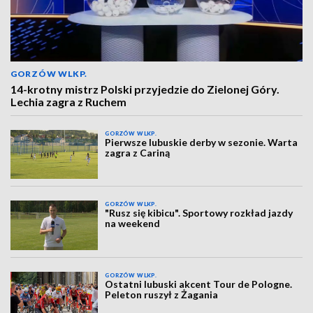
GORZÓW WLKP.
14-krotny mistrz Polski przyjedzie do Zielonej Góry.
Lechia zagra z Ruchem
GORZÓW WLKP.
Pierwsze lubuskie derby w sezonie. Warta
zagra z Cariną
GORZÓW WLKP.
"Rusz się kibicu". Sportowy rozkład jazdy
na weekend
GORZÓW WLKP.
Ostatni lubuski akcent Tour de Pologne.
Peleton ruszył z Żagania