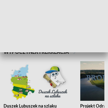
Kalejdoskop
Sołtys na med
WYPOCZYNEK I REKREACJA
Duszek Lubuszek na szlaku
Projekt Odra