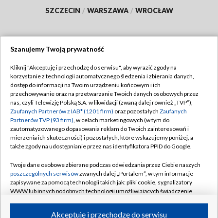
SZCZECIN
/
WARSZAWA
/
WROCŁAW
Szanujemy Twoją prywatność
Dołącz do nas:
Kliknij "Akceptuję i przechodzę do serwisu", aby wyrazić zgody na
korzystanie z technologii automatycznego śledzenia i zbierania danych,
TVP
dostęp do informacji na Twoim urządzeniu końcowym i ich
Abonament TVP
przechowywanie oraz na przetwarzanie Twoich danych osobowych przez
Regulamin TVP
nas, czyli Telewizję Polską S.A. w likwidacji (zwaną dalej również „TVP”),
Emisja w TVP
Polityka prywatności
Zaufanych Partnerów z IAB* (1201 firm)
oraz pozostałych
Zaufanych
Partnerów TVP (93 firm)
, w celach marketingowych (w tym do
Centrum informacji TVP
Moje zgody
zautomatyzowanego dopasowania reklam do Twoich zainteresowań i
mierzenia ich skuteczności) i pozostałych, które wskazujemy poniżej, a
Naziemna Telewizja Cyfrowa
Pomoc
także zgody na udostępnianie przez nas identyfikatora PPID do Google.
Sklep TVP
Biuro reklamy
Twoje dane osobowe zbierane podczas odwiedzania przez Ciebie naszych
Rada Programowa
Kontakt
poszczególnych serwisów
zwanych dalej „Portalem”, w tym informacje
zapisywane za pomocą technologii takich jak: pliki cookie, sygnalizatory
System NOS
WWW lub innych podobnych technologii umożliwiających świadczenie
dopasowanych i bezpiecznych usług, personalizację treści oraz reklam,
Informacje o nadawcy
Kanały
udostępnianie funkcji mediów społecznościowych oraz analizowanie
Akceptuję i przechodzę do serwisu
ruchu w Internecie.