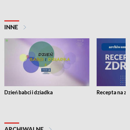
INNE
Dzień babci i dziadka
Recepta na z
ARCHIWALNE