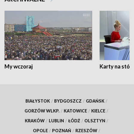
My wczoraj
Karty na stół:
BIAŁYSTOK
/
BYDGOSZCZ
/
GDAŃSK
/
GORZÓW WLKP.
/
KATOWICE
/
KIELCE
/
KRAKÓW
/
LUBLIN
/
ŁÓDŹ
/
OLSZTYN
/
OPOLE
/
POZNAŃ
/
RZESZÓW
/