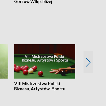
Gorzów Wlkp. bliżej
Lubuskie bliż
VIII Mistrzostwa Polski
Cztery kwar
Biznesu, Artystów i Sportu