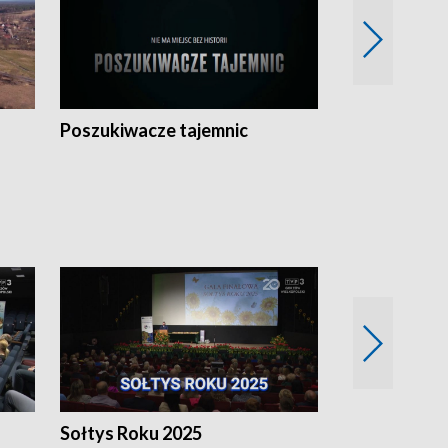
Poszukiwacze tajemnic
Kostrzyn na 
h
Sołtys Roku 2025
20 lat minęł