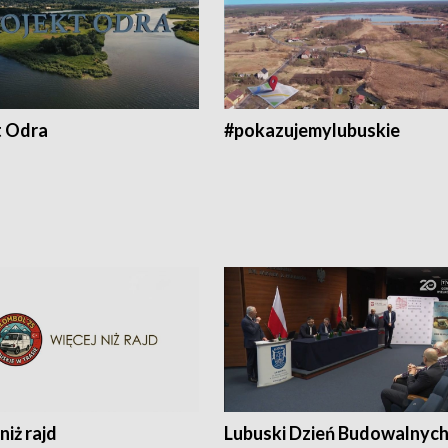
t Odra
#pokazujemylubuskie
niż rajd
Lubuski Dzień Budowalnyc