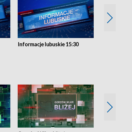
Informacje lubuskie 15:30
Przegląd ty