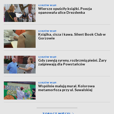
GORZÓW WLKP.
Wiersze opuściły książki. Poezja
opanowała ulice Drezdenka
GORZÓW WLKP.
Książka, cisza i kawa. Silent Book Club w
Gorzowie
GORZÓW WLKP.
Gdy zawyją syreny, rozbrzmią pieśni. Żary
zaśpiewają dla Powstańców
GORZÓW WLKP.
Wspólnie malują mural. Kolorowa
metamorfoza przy ul. Suwalskiej
ZOBACZ WIĘCEJ