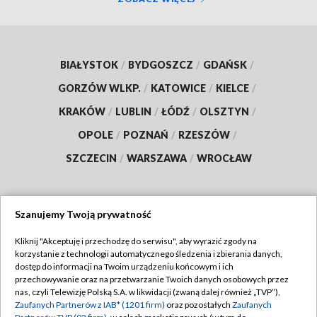
BIAŁYSTOK
/
BYDGOSZCZ
/
GDAŃSK
/
GORZÓW WLKP.
/
KATOWICE
/
KIELCE
/
KRAKÓW
/
LUBLIN
/
ŁÓDŹ
/
OLSZTYN
/
OPOLE
/
POZNAŃ
/
RZESZÓW
/
SZCZECIN
/
WARSZAWA
/
WROCŁAW
Szanujemy Twoją prywatność
Dołącz do nas:
Kliknij "Akceptuję i przechodzę do serwisu", aby wyrazić zgody na
korzystanie z technologii automatycznego śledzenia i zbierania danych,
TVP
dostęp do informacji na Twoim urządzeniu końcowym i ich
Abonament TVP
przechowywanie oraz na przetwarzanie Twoich danych osobowych przez
Regulamin TVP
nas, czyli Telewizję Polską S.A. w likwidacji (zwaną dalej również „TVP”),
Emisja w TVP
Polityka prywatności
Zaufanych Partnerów z IAB* (1201 firm)
oraz pozostałych
Zaufanych