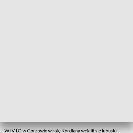
Źródło: Informacje Lubuskie, 07.09.2024
W 13. edycję Narodowego Czytania włączyło się
m.in. IV LO w Gorzowie. Zaproszeni goście, ze sceny
auli odczytali sceny z udziałem tytułowego
bohatera - Kordiana, jego kochanki Wioletty,
papieża, Cara i jego brata - Wielkiego Księcia
Konstantego.
W IV LO w Gorzowie w rolę Kordiana wcielił się lubuski