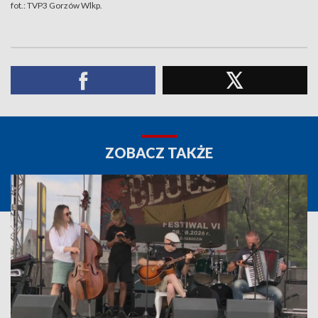
fot.: TVP3 Gorzów Wlkp.
ZOBACZ TAKŻE