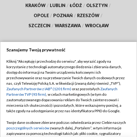
KRAKÓW
/
LUBLIN
/
ŁÓDŹ
/
OLSZTYN
/
OPOLE
/
POZNAŃ
/
RZESZÓW
/
SZCZECIN
/
WARSZAWA
/
WROCŁAW
Szanujemy Twoją prywatność
Dołącz do nas:
Kliknij "Akceptuję i przechodzę do serwisu", aby wyrazić zgody na
korzystanie z technologii automatycznego śledzenia i zbierania danych,
TVP
dostęp do informacji na Twoim urządzeniu końcowym i ich
Abonament TVP
przechowywanie oraz na przetwarzanie Twoich danych osobowych przez
Regulamin TVP
nas, czyli Telewizję Polską S.A. w likwidacji (zwaną dalej również „TVP”),
Emisja w TVP
Polityka prywatności
Zaufanych Partnerów z IAB* (1201 firm)
oraz pozostałych
Zaufanych
Partnerów TVP (93 firm)
, w celach marketingowych (w tym do
Centrum informacji TVP
Moje zgody
zautomatyzowanego dopasowania reklam do Twoich zainteresowań i
mierzenia ich skuteczności) i pozostałych, które wskazujemy poniżej, a
Naziemna Telewizja Cyfrowa
Pomoc
także zgody na udostępnianie przez nas identyfikatora PPID do Google.
Sklep TVP
Biuro reklamy
Twoje dane osobowe zbierane podczas odwiedzania przez Ciebie naszych
Rada Programowa
Kontakt
poszczególnych serwisów
zwanych dalej „Portalem”, w tym informacje
zapisywane za pomocą technologii takich jak: pliki cookie, sygnalizatory
System NOS