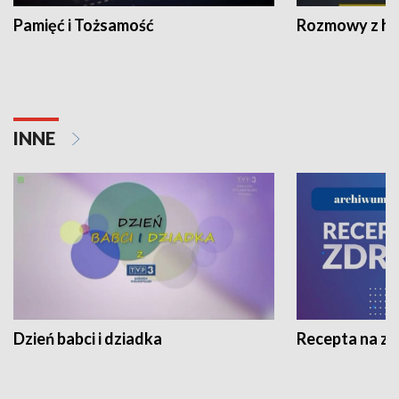
Pamięć i Tożsamość
Rozmowy z his
INNE
Dzień babci i dziadka
Recepta na z