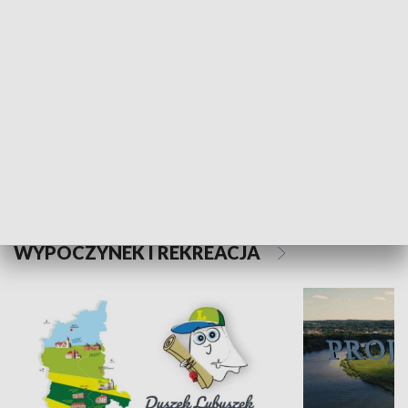
Kalejdoskop
Sołtys na med
WYPOCZYNEK I REKREACJA