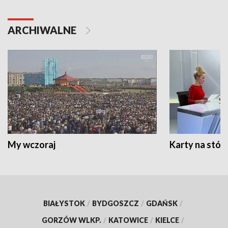
ARCHIWALNE
My wczoraj
Karty na stół:
BIAŁYSTOK
/
BYDGOSZCZ
/
GDAŃSK
/
GORZÓW WLKP.
/
KATOWICE
/
KIELCE
/