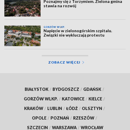
Poznajmy się z Torzymiem. Zielona gmina
stawia na rozwój
GORZÓW WLKP.
Napięcie w zielonogórskim szpitalu.
Związki nie wykluczają protestu
ZOBACZ WIĘCEJ
BIAŁYSTOK
/
BYDGOSZCZ
/
GDAŃSK
/
GORZÓW WLKP.
/
KATOWICE
/
KIELCE
/
KRAKÓW
/
LUBLIN
/
ŁÓDŹ
/
OLSZTYN
/
OPOLE
/
POZNAŃ
/
RZESZÓW
/
SZCZECIN
/
WARSZAWA
/
WROCŁAW