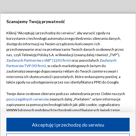
Szanujemy Twoją prywatność
Dołącz do nas:
Kliknij "Akceptuję i przechodzę do serwisu", aby wyrazić zgody na
korzystanie z technologii automatycznego śledzenia i zbierania danych,
TVP
dostęp do informacji na Twoim urządzeniu końcowym i ich
Abonament TVP
przechowywanie oraz na przetwarzanie Twoich danych osobowych przez
Regulamin TVP
nas, czyli Telewizję Polską S.A. w likwidacji (zwaną dalej również „TVP”),
Emisja w TVP
Polityka prywatności
Zaufanych Partnerów z IAB* (1201 firm)
oraz pozostałych
Zaufanych
Partnerów TVP (93 firm)
, w celach marketingowych (w tym do
Centrum informacji TVP
Moje zgody
zautomatyzowanego dopasowania reklam do Twoich zainteresowań i
mierzenia ich skuteczności) i pozostałych, które wskazujemy poniżej, a
Naziemna Telewizja Cyfrowa
Pomoc
także zgody na udostępnianie przez nas identyfikatora PPID do Google.
Sklep TVP
Biuro reklamy
Twoje dane osobowe zbierane podczas odwiedzania przez Ciebie naszych
Rada Programowa
Kontakt
poszczególnych serwisów
zwanych dalej „Portalem”, w tym informacje
zapisywane za pomocą technologii takich jak: pliki cookie, sygnalizatory
System NOS
WWW lub innych podobnych technologii umożliwiających świadczenie
dopasowanych i bezpiecznych usług, personalizację treści oraz reklam,
Informacje o nadawcy
Kanały
udostępnianie funkcji mediów społecznościowych oraz analizowanie
Akceptuję i przechodzę do serwisu
ruchu w Internecie.
Program dla prasy
©2026 Telewizja Polska S.A. w likwidacji