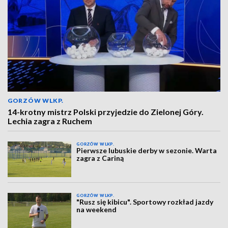
GORZÓW WLKP.
14-krotny mistrz Polski przyjedzie do Zielonej Góry.
Lechia zagra z Ruchem
GORZÓW WLKP.
Pierwsze lubuskie derby w sezonie. Warta
zagra z Cariną
GORZÓW WLKP.
"Rusz się kibicu". Sportowy rozkład jazdy
na weekend