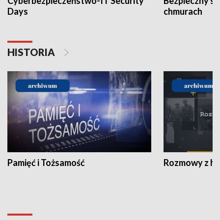
Cyberbezpieczeństwo-IT Security
Bezpieczny s
Days
chmurach
HISTORIA
Pamięć i Tożsamość
Rozmowy z his