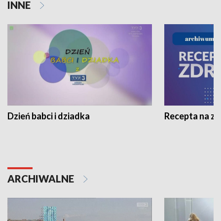
INNE
Dzień babci i dziadka
Recepta na z
ARCHIWALNE