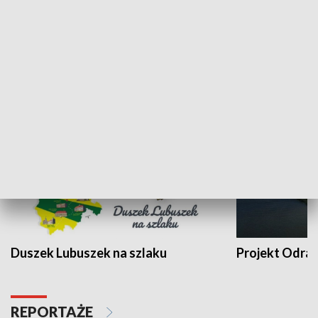
Kalejdoskop
Sołtys na med
WYPOCZYNEK I REKREACJA
Duszek Lubuszek na szlaku
Projekt Odra
REPORTAŻE