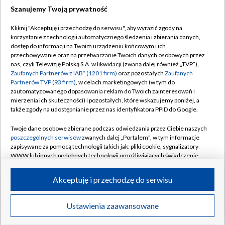
Szanujemy Twoją prywatność
Dołącz do nas:
Kliknij "Akceptuję i przechodzę do serwisu", aby wyrazić zgody na
korzystanie z technologii automatycznego śledzenia i zbierania danych,
TVP
dostęp do informacji na Twoim urządzeniu końcowym i ich
Abonament TVP
przechowywanie oraz na przetwarzanie Twoich danych osobowych przez
Regulamin TVP
nas, czyli Telewizję Polską S.A. w likwidacji (zwaną dalej również „TVP”),
Emisja w TVP
Polityka prywatności
Zaufanych Partnerów z IAB* (1201 firm)
oraz pozostałych
Zaufanych
Partnerów TVP (93 firm)
, w celach marketingowych (w tym do
Centrum informacji TVP
Moje zgody
zautomatyzowanego dopasowania reklam do Twoich zainteresowań i
mierzenia ich skuteczności) i pozostałych, które wskazujemy poniżej, a
Naziemna Telewizja Cyfrowa
Pomoc
także zgody na udostępnianie przez nas identyfikatora PPID do Google.
Sklep TVP
Biuro reklamy
Twoje dane osobowe zbierane podczas odwiedzania przez Ciebie naszych
Rada Programowa
Kontakt
poszczególnych serwisów
zwanych dalej „Portalem”, w tym informacje
zapisywane za pomocą technologii takich jak: pliki cookie, sygnalizatory
System NOS
WWW lub innych podobnych technologii umożliwiających świadczenie
dopasowanych i bezpiecznych usług, personalizację treści oraz reklam,
Informacje o nadawcy
Kanały
udostępnianie funkcji mediów społecznościowych oraz analizowanie
Akceptuję i przechodzę do serwisu
ruchu w Internecie.
Program dla prasy
©2026 Telewizja Polska S.A. w likwidacji
Biuro Reklamy
Twoje dane osobowe zbierane podczas odwiedzania przez Ciebie
Ustawienia zaawansowane
poszczególnych serwisów
na Portalu, takie jak adresy IP, identyfikatory
Ogłoszenie przetargowe
Twoich urządzeń końcowych i identyfikatory plików cookie, informacje o