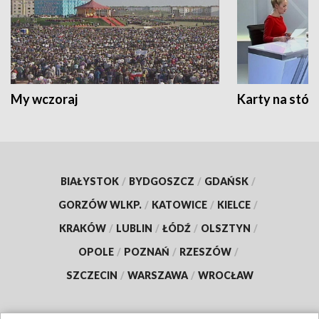
My wczoraj
Karty na stół:
BIAŁYSTOK
/
BYDGOSZCZ
/
GDAŃSK
/
GORZÓW WLKP.
/
KATOWICE
/
KIELCE
/
KRAKÓW
/
LUBLIN
/
ŁÓDŹ
/
OLSZTYN
/
OPOLE
/
POZNAŃ
/
RZESZÓW
/
SZCZECIN
/
WARSZAWA
/
WROCŁAW