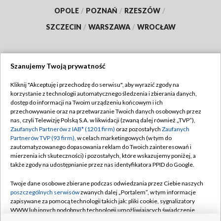
OPOLE
/
POZNAŃ
/
RZESZÓW
/
SZCZECIN
/
WARSZAWA
/
WROCŁAW
Szanujemy Twoją prywatność
Dołącz do nas:
Kliknij "Akceptuję i przechodzę do serwisu", aby wyrazić zgody na
korzystanie z technologii automatycznego śledzenia i zbierania danych,
TVP
dostęp do informacji na Twoim urządzeniu końcowym i ich
Abonament TVP
przechowywanie oraz na przetwarzanie Twoich danych osobowych przez
Regulamin TVP
nas, czyli Telewizję Polską S.A. w likwidacji (zwaną dalej również „TVP”),
Emisja w TVP
Polityka prywatności
Zaufanych Partnerów z IAB* (1201 firm)
oraz pozostałych
Zaufanych
Partnerów TVP (93 firm)
, w celach marketingowych (w tym do
Centrum informacji TVP
Moje zgody
zautomatyzowanego dopasowania reklam do Twoich zainteresowań i
mierzenia ich skuteczności) i pozostałych, które wskazujemy poniżej, a
Naziemna Telewizja Cyfrowa
Pomoc
także zgody na udostępnianie przez nas identyfikatora PPID do Google.
Sklep TVP
Biuro reklamy
Twoje dane osobowe zbierane podczas odwiedzania przez Ciebie naszych
Rada Programowa
Kontakt
poszczególnych serwisów
zwanych dalej „Portalem”, w tym informacje
zapisywane za pomocą technologii takich jak: pliki cookie, sygnalizatory
System NOS
WWW lub innych podobnych technologii umożliwiających świadczenie
dopasowanych i bezpiecznych usług, personalizację treści oraz reklam,