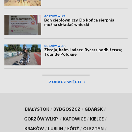
GORZÓW WLKP.
Bon ciepłowniczy. Do końca sierpnia
można składać wnioski
GORZÓW WLKP.
Zbroja, hełm i miecz. Rycerz podbił trasę
Tour de Pologne
ZOBACZ WIĘCEJ
BIAŁYSTOK
/
BYDGOSZCZ
/
GDAŃSK
/
GORZÓW WLKP.
/
KATOWICE
/
KIELCE
/
KRAKÓW
/
LUBLIN
/
ŁÓDŹ
/
OLSZTYN
/