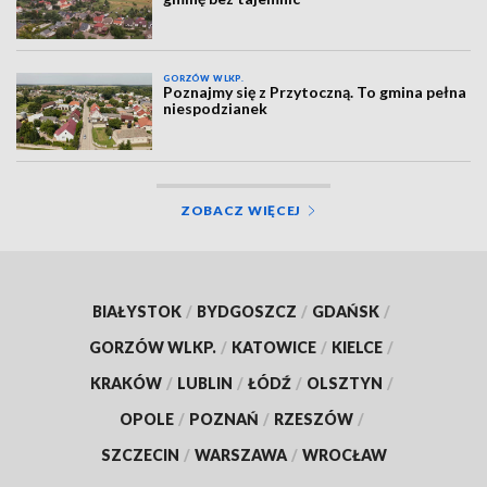
GORZÓW WLKP.
Poznajmy się z Przytoczną. To gmina pełna
niespodzianek
ZOBACZ WIĘCEJ
BIAŁYSTOK
/
BYDGOSZCZ
/
GDAŃSK
/
GORZÓW WLKP.
/
KATOWICE
/
KIELCE
/
KRAKÓW
/
LUBLIN
/
ŁÓDŹ
/
OLSZTYN
/
OPOLE
/
POZNAŃ
/
RZESZÓW
/
SZCZECIN
/
WARSZAWA
/
WROCŁAW