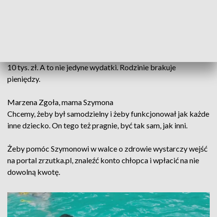
6-latek dostaje refundowany lek, który pomaga mu
normalnie funkcjonować.
Żeby Szymon mógł normalnie funkcjonować musi być ciągle
rehabilitowany. Jeden turnus rehabilitacyjny kosztuje około
10 tys. zł. A to nie jedyne wydatki. Rodzinie brakuje
pieniędzy.
Marzena Zgoła, mama Szymona
Chcemy, żeby był samodzielny i żeby funkcjonował jak każde
inne dziecko. On tego też pragnie, być tak sam, jak inni.
Żeby pomóc Szymonowi w walce o zdrowie wystarczy wejść
na portal zrzutka.pl, znaleźć konto chłopca i wpłacić na nie
dowolną kwotę.