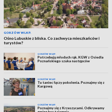
GORZÓW WLKP.
Ośno Lubuskie z bliska. Co zachwyca mieszkańców i
turystów?
GORZÓW WLKP.
Potrzebują młodych rąk. KGW z Osiedla
Poznańskiego szuka następców
GORZÓW WLKP.
Tu taniec łączy pokolenia. Poznajmy się z
Kargową
GORZÓW WLKP.
Poznajmy się z Krzeszycami. Odkrywamy
gminę bez tajemnic