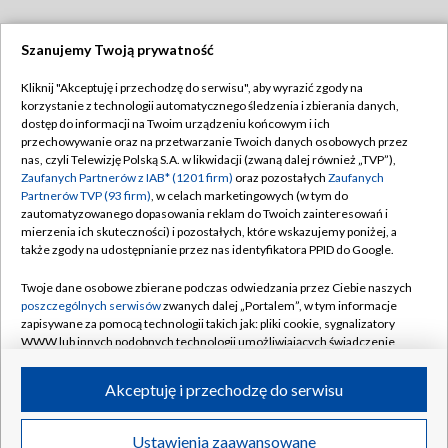
Szanujemy Twoją prywatność
Dołącz do nas:
Kliknij "Akceptuję i przechodzę do serwisu", aby wyrazić zgody na
korzystanie z technologii automatycznego śledzenia i zbierania danych,
TVP
dostęp do informacji na Twoim urządzeniu końcowym i ich
Abonament TVP
przechowywanie oraz na przetwarzanie Twoich danych osobowych przez
Regulamin TVP
nas, czyli Telewizję Polską S.A. w likwidacji (zwaną dalej również „TVP”),
Emisja w TVP
Polityka prywatności
Zaufanych Partnerów z IAB* (1201 firm)
oraz pozostałych
Zaufanych
Partnerów TVP (93 firm)
, w celach marketingowych (w tym do
Centrum informacji TVP
Moje zgody
zautomatyzowanego dopasowania reklam do Twoich zainteresowań i
mierzenia ich skuteczności) i pozostałych, które wskazujemy poniżej, a
Naziemna Telewizja Cyfrowa
Pomoc
także zgody na udostępnianie przez nas identyfikatora PPID do Google.
Sklep TVP
Biuro reklamy
Twoje dane osobowe zbierane podczas odwiedzania przez Ciebie naszych
Rada Programowa
Kontakt
poszczególnych serwisów
zwanych dalej „Portalem”, w tym informacje
zapisywane za pomocą technologii takich jak: pliki cookie, sygnalizatory
System NOS
WWW lub innych podobnych technologii umożliwiających świadczenie
dopasowanych i bezpiecznych usług, personalizację treści oraz reklam,
Informacje o nadawcy
Kanały
udostępnianie funkcji mediów społecznościowych oraz analizowanie
Akceptuję i przechodzę do serwisu
ruchu w Internecie.
Program dla prasy
©2026 Telewizja Polska S.A. w likwidacji
Biuro Reklamy
Twoje dane osobowe zbierane podczas odwiedzania przez Ciebie
Ustawienia zaawansowane