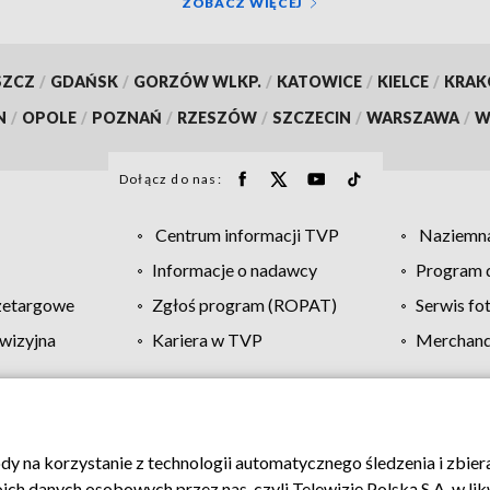
ZOBACZ WIĘCEJ
SZCZ
/
GDAŃSK
/
GORZÓW WLKP.
/
KATOWICE
/
KIELCE
/
KRA
N
/
OPOLE
/
POZNAŃ
/
RZESZÓW
/
SZCZECIN
/
WARSZAWA
/
W
Dołącz do nas:
Centrum informacji TVP
Naziemna
Informacje o nadawcy
Program d
zetargowe
Zgłoś program (ROPAT)
Serwis fo
wizyjna
Kariera w TVP
Merchandi
Polityka prywatności
Moje zgody
Pomoc
Biuro re
ody na korzystanie z technologii automatycznego śledzenia i zbie
 danych osobowych przez nas, czyli Telewizję Polską S.A. w likw