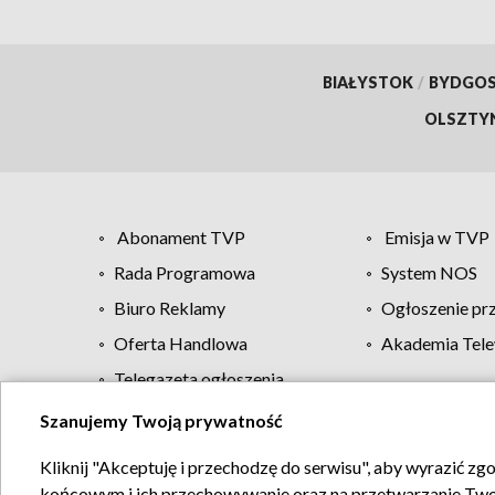
BIAŁYSTOK
/
BYDGO
OLSZTY
Abonament TVP
Emisja w TVP
Rada Programowa
System NOS
Biuro Reklamy
Ogłoszenie pr
Oferta Handlowa
Akademia Tele
Telegazeta ogłoszenia
Szanujemy Twoją prywatność
Regulamin TVP
Kliknij "Akceptuję i przechodzę do serwisu", aby wyrazić zg
końcowym i ich przechowywanie oraz na przetwarzanie Twoich