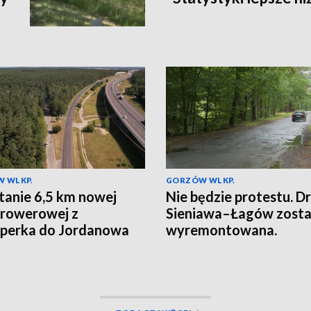
 WLKP.
GORZÓW WLKP.
anie 6,5 km nowej
Nie będzie protestu. D
 rowerowej z
Sieniawa–Łagów zosta
perka do Jordanowa
wyremontowana.