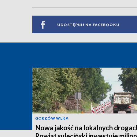
UDOSTĘPNIJ NA FACEBOOKU
GORZÓW WLKP.
Nowa jakość na lokalnych drogac
Powiat sulęciński inwestuje milio