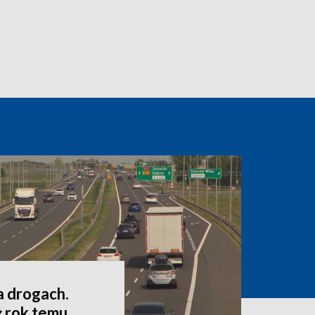
a drogach.
ż rok temu