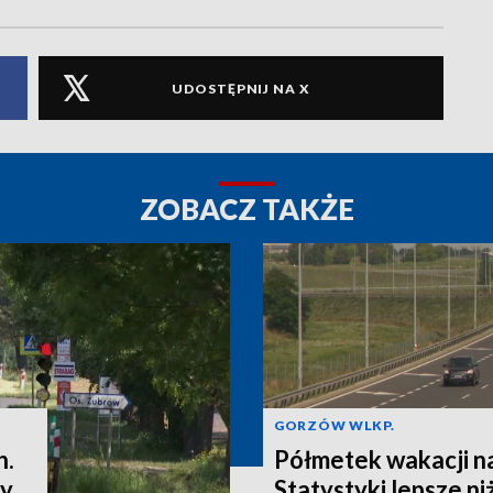
UDOSTĘPNIJ NA X
ZOBACZ TAKŻE
GORZÓW WLKP.
h.
Półmetek wakacji n
ny
Statystyki lepsze ni