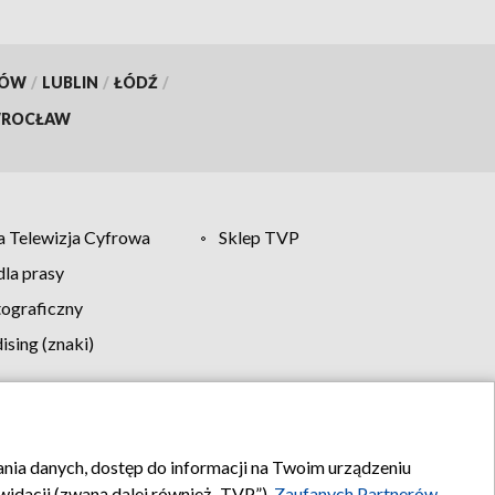
KÓW
/
LUBLIN
/
ŁÓDŹ
/
ROCŁAW
 Telewizja Cyfrowa
Sklep TVP
la prasy
tograficzny
sing (znaki)
klamy
Kontakt
rania danych, dostęp do informacji na Twoim urządzeniu
idacji (zwaną dalej również „TVP”),
Zaufanych Partnerów