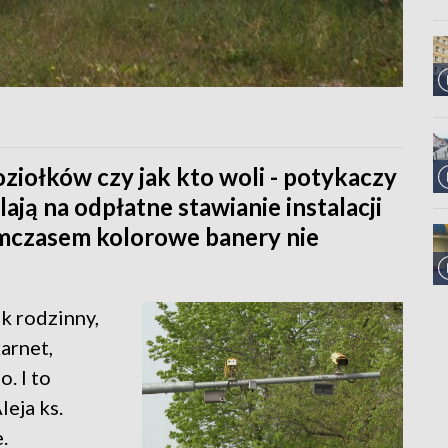
ziołków czy jak kto woli - potykaczy
ją na odpłatne stawianie instalacji
ymczasem kolorowe banery nie
ik rodzinny,
arnet,
. I to
eja ks.
.