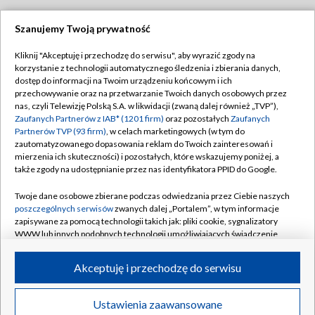
Szanujemy Twoją prywatność
Dołącz do nas:
Kliknij "Akceptuję i przechodzę do serwisu", aby wyrazić zgody na
korzystanie z technologii automatycznego śledzenia i zbierania danych,
TVP
dostęp do informacji na Twoim urządzeniu końcowym i ich
Abonament TVP
przechowywanie oraz na przetwarzanie Twoich danych osobowych przez
Regulamin TVP
nas, czyli Telewizję Polską S.A. w likwidacji (zwaną dalej również „TVP”),
Emisja w TVP
Polityka prywatności
Zaufanych Partnerów z IAB* (1201 firm)
oraz pozostałych
Zaufanych
Partnerów TVP (93 firm)
, w celach marketingowych (w tym do
Centrum informacji TVP
Moje zgody
zautomatyzowanego dopasowania reklam do Twoich zainteresowań i
mierzenia ich skuteczności) i pozostałych, które wskazujemy poniżej, a
Naziemna Telewizja Cyfrowa
Pomoc
także zgody na udostępnianie przez nas identyfikatora PPID do Google.
Sklep TVP
Biuro reklamy
Twoje dane osobowe zbierane podczas odwiedzania przez Ciebie naszych
Rada Programowa
Kontakt
poszczególnych serwisów
zwanych dalej „Portalem”, w tym informacje
zapisywane za pomocą technologii takich jak: pliki cookie, sygnalizatory
System NOS
WWW lub innych podobnych technologii umożliwiających świadczenie
dopasowanych i bezpiecznych usług, personalizację treści oraz reklam,
Informacje o nadawcy
Kanały
udostępnianie funkcji mediów społecznościowych oraz analizowanie
Akceptuję i przechodzę do serwisu
ruchu w Internecie.
Program dla prasy
©2026 Telewizja Polska S.A. w likwidacji
Biuro Reklamy
Twoje dane osobowe zbierane podczas odwiedzania przez Ciebie
Ustawienia zaawansowane
poszczególnych serwisów
na Portalu, takie jak adresy IP, identyfikatory