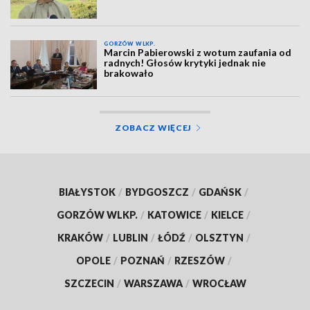
GORZÓW WLKP.
Marcin Pabierowski z wotum zaufania od
radnych! Głosów krytyki jednak nie
brakowało
ZOBACZ WIĘCEJ
BIAŁYSTOK
/
BYDGOSZCZ
/
GDAŃSK
/
GORZÓW WLKP.
/
KATOWICE
/
KIELCE
/
KRAKÓW
/
LUBLIN
/
ŁÓDŹ
/
OLSZTYN
/
OPOLE
/
POZNAŃ
/
RZESZÓW
/
SZCZECIN
/
WARSZAWA
/
WROCŁAW