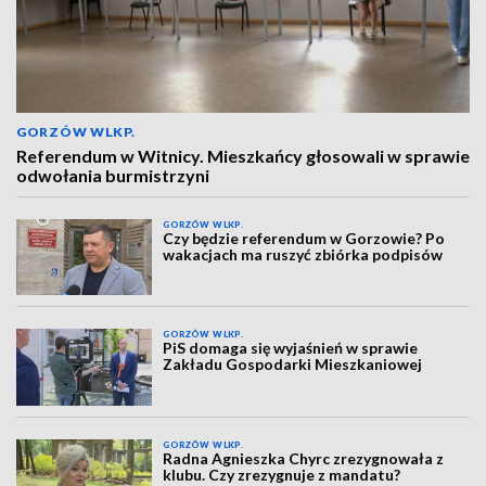
GORZÓW WLKP.
Referendum w Witnicy. Mieszkańcy głosowali w sprawie
odwołania burmistrzyni
GORZÓW WLKP.
Czy będzie referendum w Gorzowie? Po
wakacjach ma ruszyć zbiórka podpisów
GORZÓW WLKP.
PiS domaga się wyjaśnień w sprawie
Zakładu Gospodarki Mieszkaniowej
GORZÓW WLKP.
Radna Agnieszka Chyrc zrezygnowała z
klubu. Czy zrezygnuje z mandatu?