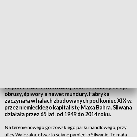
Lubuski Raport Gospodarczy z 2005 roku
Silwana specjalizowała się w produkcji materiałów
na podszewki. Powstawały tam też tkaniny na np.
obrusy, śpiwory a nawet mundury. Fabryka
zaczynała w halach zbudowanych pod koniec XIX w.
przez niemieckiego kapitalistę Maxa Bahra. Silwana
działała przez 65 lat, od 1949 do 2014 roku.
Na terenie nowego gorzowskiego parku handlowego, przy
ulicy Walczaka, otwarto ścianę pamięci o Silwanie. To mała