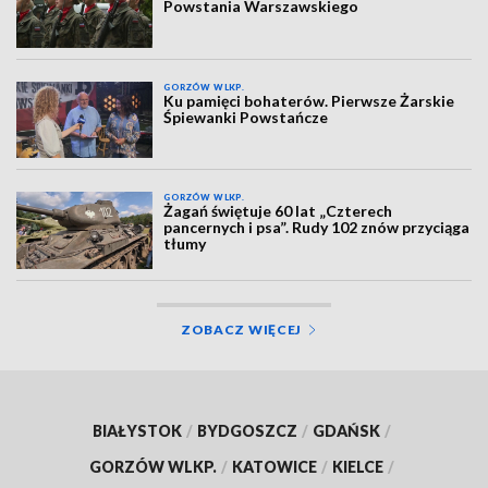
Powstania Warszawskiego
GORZÓW WLKP.
Ku pamięci bohaterów. Pierwsze Żarskie
Śpiewanki Powstańcze
GORZÓW WLKP.
Żagań świętuje 60 lat „Czterech
pancernych i psa”. Rudy 102 znów przyciąga
tłumy
ZOBACZ WIĘCEJ
BIAŁYSTOK
/
BYDGOSZCZ
/
GDAŃSK
/
GORZÓW WLKP.
/
KATOWICE
/
KIELCE
/