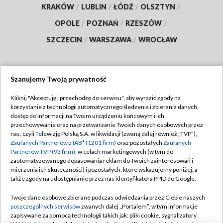
KRAKÓW
/
LUBLIN
/
ŁÓDŹ
/
OLSZTYN
/
OPOLE
/
POZNAŃ
/
RZESZÓW
/
SZCZECIN
/
WARSZAWA
/
WROCŁAW
Szanujemy Twoją prywatność
Dołącz do nas:
Kliknij "Akceptuję i przechodzę do serwisu", aby wyrazić zgody na
korzystanie z technologii automatycznego śledzenia i zbierania danych,
TVP
dostęp do informacji na Twoim urządzeniu końcowym i ich
Abonament TVP
przechowywanie oraz na przetwarzanie Twoich danych osobowych przez
Regulamin TVP
nas, czyli Telewizję Polską S.A. w likwidacji (zwaną dalej również „TVP”),
Emisja w TVP
Polityka prywatności
Zaufanych Partnerów z IAB* (1201 firm)
oraz pozostałych
Zaufanych
Partnerów TVP (93 firm)
, w celach marketingowych (w tym do
Centrum informacji TVP
Moje zgody
zautomatyzowanego dopasowania reklam do Twoich zainteresowań i
mierzenia ich skuteczności) i pozostałych, które wskazujemy poniżej, a
Naziemna Telewizja Cyfrowa
Pomoc
także zgody na udostępnianie przez nas identyfikatora PPID do Google.
Sklep TVP
Biuro reklamy
Twoje dane osobowe zbierane podczas odwiedzania przez Ciebie naszych
Rada Programowa
Kontakt
poszczególnych serwisów
zwanych dalej „Portalem”, w tym informacje
zapisywane za pomocą technologii takich jak: pliki cookie, sygnalizatory
System NOS