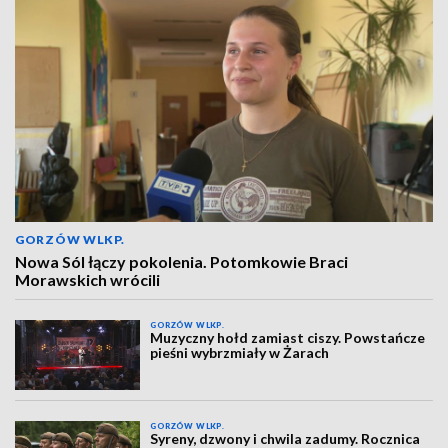
GORZÓW WLKP.
Nowa Sól łączy pokolenia. Potomkowie Braci
Morawskich wrócili
GORZÓW WLKP.
Muzyczny hołd zamiast ciszy. Powstańcze
pieśni wybrzmiały w Żarach
GORZÓW WLKP.
Syreny, dzwony i chwila zadumy. Rocznica