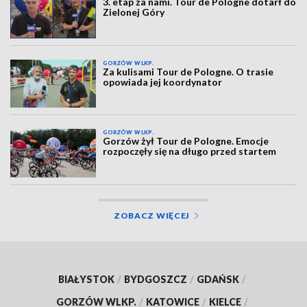
3. etap za nami. Tour de Pologne dotarł do
Zielonej Góry
GORZÓW WLKP.
Za kulisami Tour de Pologne. O trasie
opowiada jej koordynator
GORZÓW WLKP.
Gorzów żył Tour de Pologne. Emocje
rozpoczęły się na długo przed startem
ZOBACZ WIĘCEJ
BIAŁYSTOK
/
BYDGOSZCZ
/
GDAŃSK
/
GORZÓW WLKP.
/
KATOWICE
/
KIELCE
/