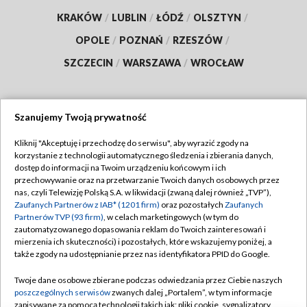
KRAKÓW
/
LUBLIN
/
ŁÓDŹ
/
OLSZTYN
/
OPOLE
/
POZNAŃ
/
RZESZÓW
/
SZCZECIN
/
WARSZAWA
/
WROCŁAW
Szanujemy Twoją prywatność
Dołącz do nas:
Kliknij "Akceptuję i przechodzę do serwisu", aby wyrazić zgody na
korzystanie z technologii automatycznego śledzenia i zbierania danych,
TVP
dostęp do informacji na Twoim urządzeniu końcowym i ich
Abonament TVP
przechowywanie oraz na przetwarzanie Twoich danych osobowych przez
Regulamin TVP
nas, czyli Telewizję Polską S.A. w likwidacji (zwaną dalej również „TVP”),
Emisja w TVP
Polityka prywatności
Zaufanych Partnerów z IAB* (1201 firm)
oraz pozostałych
Zaufanych
Partnerów TVP (93 firm)
, w celach marketingowych (w tym do
Centrum informacji TVP
Moje zgody
zautomatyzowanego dopasowania reklam do Twoich zainteresowań i
mierzenia ich skuteczności) i pozostałych, które wskazujemy poniżej, a
Naziemna Telewizja Cyfrowa
Pomoc
także zgody na udostępnianie przez nas identyfikatora PPID do Google.
Sklep TVP
Biuro reklamy
Twoje dane osobowe zbierane podczas odwiedzania przez Ciebie naszych
Rada Programowa
Kontakt
poszczególnych serwisów
zwanych dalej „Portalem”, w tym informacje
zapisywane za pomocą technologii takich jak: pliki cookie, sygnalizatory