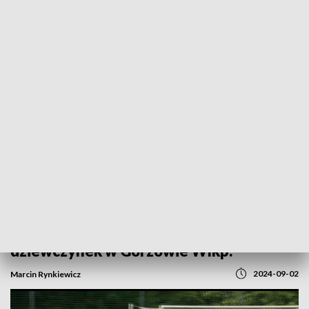
POWRÓT DO
GORZÓW WLKP.
TVP REGIONY
„Turniej pożegnania lata” dla chłopców i
Memoriał Jana Suwarego dla
dziewczynek w Gorzowie Wlkp.
2024-09-02
Marcin Rynkiewicz