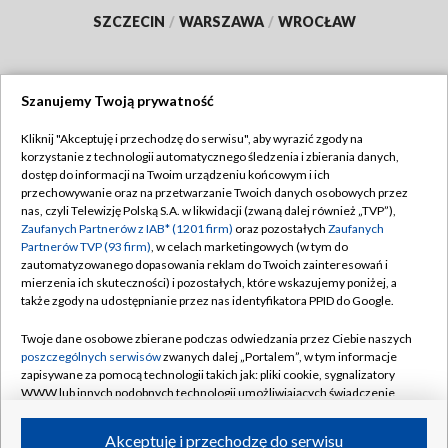
SZCZECIN
/
WARSZAWA
/
WROCŁAW
Szanujemy Twoją prywatność
Dołącz do nas:
Kliknij "Akceptuję i przechodzę do serwisu", aby wyrazić zgody na
korzystanie z technologii automatycznego śledzenia i zbierania danych,
TVP
dostęp do informacji na Twoim urządzeniu końcowym i ich
Abonament TVP
przechowywanie oraz na przetwarzanie Twoich danych osobowych przez
Regulamin TVP
nas, czyli Telewizję Polską S.A. w likwidacji (zwaną dalej również „TVP”),
Emisja w TVP
Polityka prywatności
Zaufanych Partnerów z IAB* (1201 firm)
oraz pozostałych
Zaufanych
Partnerów TVP (93 firm)
, w celach marketingowych (w tym do
Centrum informacji TVP
Moje zgody
zautomatyzowanego dopasowania reklam do Twoich zainteresowań i
mierzenia ich skuteczności) i pozostałych, które wskazujemy poniżej, a
Naziemna Telewizja Cyfrowa
Pomoc
także zgody na udostępnianie przez nas identyfikatora PPID do Google.
Sklep TVP
Biuro reklamy
Twoje dane osobowe zbierane podczas odwiedzania przez Ciebie naszych
Rada Programowa
Kontakt
poszczególnych serwisów
zwanych dalej „Portalem”, w tym informacje
zapisywane za pomocą technologii takich jak: pliki cookie, sygnalizatory
System NOS
WWW lub innych podobnych technologii umożliwiających świadczenie
dopasowanych i bezpiecznych usług, personalizację treści oraz reklam,
Informacje o nadawcy
Kanały
udostępnianie funkcji mediów społecznościowych oraz analizowanie
Akceptuję i przechodzę do serwisu
ruchu w Internecie.