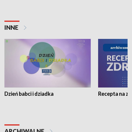
INNE
Dzień babci i dziadka
Recepta na z
ARCHIWALNE