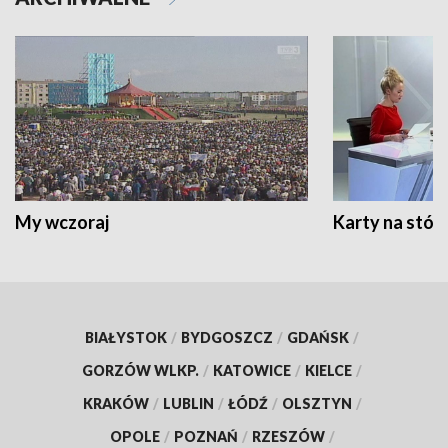
My wczoraj
Karty na stół:
BIAŁYSTOK
/
BYDGOSZCZ
/
GDAŃSK
/
GORZÓW WLKP.
/
KATOWICE
/
KIELCE
/
KRAKÓW
/
LUBLIN
/
ŁÓDŹ
/
OLSZTYN
/
OPOLE
/
POZNAŃ
/
RZESZÓW
/