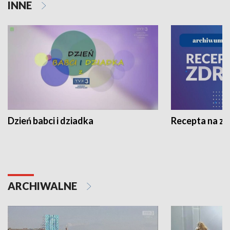
INNE
Dzień babci i dziadka
Recepta na z
ARCHIWALNE