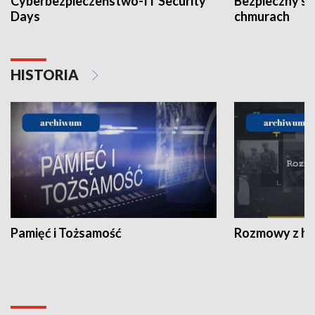
Cyberbezpieczeństwo-IT Security
Bezpieczny s
Days
chmurach
HISTORIA
Pamięć i Tożsamość
Rozmowy z his