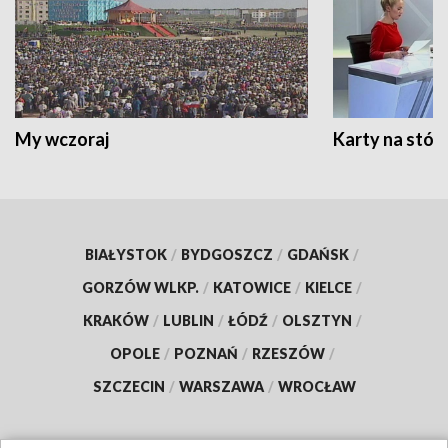
My wczoraj
Karty na stół:
BIAŁYSTOK
/
BYDGOSZCZ
/
GDAŃSK
/
GORZÓW WLKP.
/
KATOWICE
/
KIELCE
/
KRAKÓW
/
LUBLIN
/
ŁÓDŹ
/
OLSZTYN
/
OPOLE
/
POZNAŃ
/
RZESZÓW
/
SZCZECIN
/
WARSZAWA
/
WROCŁAW