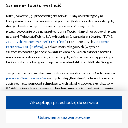
Szanujemy Twoją prywatność
Dołącz do nas:
Kliknij "Akceptuję i przechodzę do serwisu", aby wyrazić zgody na
korzystanie z technologii automatycznego śledzenia i zbierania danych,
TVP
dostęp do informacji na Twoim urządzeniu końcowym i ich
Abonament TVP
przechowywanie oraz na przetwarzanie Twoich danych osobowych przez
Regulamin TVP
nas, czyli Telewizję Polską S.A. w likwidacji (zwaną dalej również „TVP”),
Emisja w TVP
Polityka prywatności
Zaufanych Partnerów z IAB* (1201 firm)
oraz pozostałych
Zaufanych
Partnerów TVP (93 firm)
, w celach marketingowych (w tym do
Centrum informacji TVP
Moje zgody
zautomatyzowanego dopasowania reklam do Twoich zainteresowań i
mierzenia ich skuteczności) i pozostałych, które wskazujemy poniżej, a
Naziemna Telewizja Cyfrowa
Pomoc
także zgody na udostępnianie przez nas identyfikatora PPID do Google.
Sklep TVP
Biuro reklamy
Twoje dane osobowe zbierane podczas odwiedzania przez Ciebie naszych
Rada Programowa
Kontakt
poszczególnych serwisów
zwanych dalej „Portalem”, w tym informacje
zapisywane za pomocą technologii takich jak: pliki cookie, sygnalizatory
System NOS
WWW lub innych podobnych technologii umożliwiających świadczenie
dopasowanych i bezpiecznych usług, personalizację treści oraz reklam,
Informacje o nadawcy
Kanały
udostępnianie funkcji mediów społecznościowych oraz analizowanie
Akceptuję i przechodzę do serwisu
ruchu w Internecie.
Program dla prasy
©2026 Telewizja Polska S.A. w likwidacji
Biuro Reklamy
Twoje dane osobowe zbierane podczas odwiedzania przez Ciebie
Ustawienia zaawansowane
poszczególnych serwisów
na Portalu, takie jak adresy IP, identyfikatory
Ogłoszenie przetargowe
Twoich urządzeń końcowych i identyfikatory plików cookie, informacje o