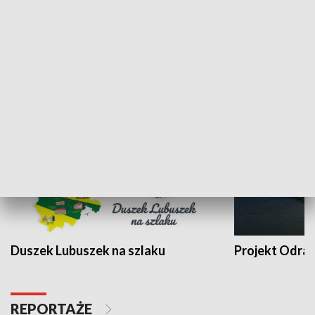
Kalejdoskop
Sołtys na med
WYPOCZYNEK I REKREACJA
Duszek Lubuszek na szlaku
Projekt Odra
REPORTAŻE