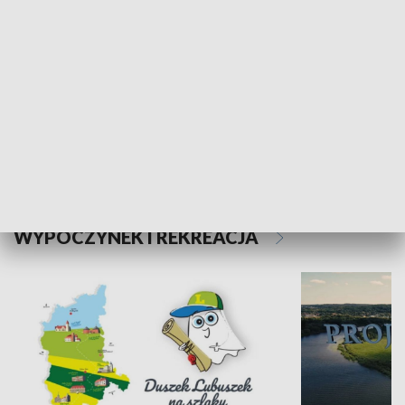
Kalejdoskop
Sołtys na med
WYPOCZYNEK I REKREACJA