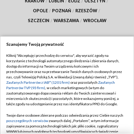
KRAKÓW
/
LUBLIN
/
ŁÓDŹ
/
OLSZTYN
/
OPOLE
/
POZNAŃ
/
RZESZÓW
/
SZCZECIN
/
WARSZAWA
/
WROCŁAW
Szanujemy Twoją prywatność
Dołącz do nas:
Kliknij "Akceptuję i przechodzę do serwisu", aby wyrazić zgody na
korzystanie z technologii automatycznego śledzenia i zbierania danych,
TVP
dostęp do informacji na Twoim urządzeniu końcowym i ich
Abonament TVP
przechowywanie oraz na przetwarzanie Twoich danych osobowych przez
Regulamin TVP
nas, czyli Telewizję Polską S.A. w likwidacji (zwaną dalej również „TVP”),
Emisja w TVP
Polityka prywatności
Zaufanych Partnerów z IAB* (1201 firm)
oraz pozostałych
Zaufanych
Partnerów TVP (93 firm)
, w celach marketingowych (w tym do
Centrum informacji TVP
Moje zgody
zautomatyzowanego dopasowania reklam do Twoich zainteresowań i
mierzenia ich skuteczności) i pozostałych, które wskazujemy poniżej, a
Naziemna Telewizja Cyfrowa
Pomoc
także zgody na udostępnianie przez nas identyfikatora PPID do Google.
Sklep TVP
Biuro reklamy
Twoje dane osobowe zbierane podczas odwiedzania przez Ciebie naszych
Rada Programowa
Kontakt
poszczególnych serwisów
zwanych dalej „Portalem”, w tym informacje
zapisywane za pomocą technologii takich jak: pliki cookie, sygnalizatory
System NOS
WWW lub innych podobnych technologii umożliwiających świadczenie