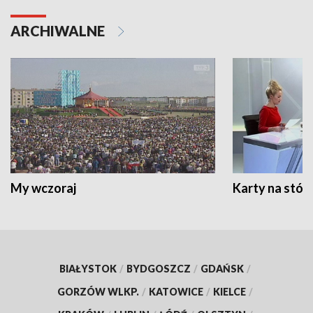
ARCHIWALNE
My wczoraj
Karty na stół:
BIAŁYSTOK
/
BYDGOSZCZ
/
GDAŃSK
/
GORZÓW WLKP.
/
KATOWICE
/
KIELCE
/