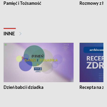
Pamięć i Tożsamość
Rozmowy z his
INNE
Dzień babci i dziadka
Recepta na z