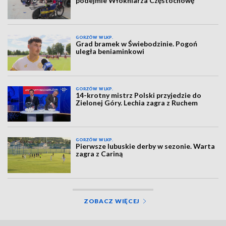
podejmie Włókniarza Częstochowę
GORZÓW WLKP.
Grad bramek w Świebodzinie. Pogoń
uległa beniaminkowi
GORZÓW WLKP.
14-krotny mistrz Polski przyjedzie do
Zielonej Góry. Lechia zagra z Ruchem
GORZÓW WLKP.
Pierwsze lubuskie derby w sezonie. Warta
zagra z Cariną
ZOBACZ WIĘCEJ