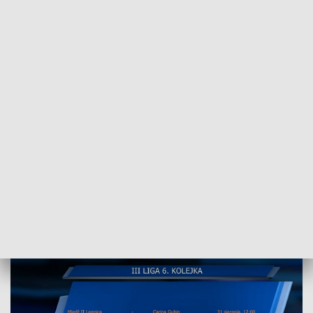
fot.: Sport Flesz, 30.08.2024
W sobotę mecze rozegrają m.in. Miedź II Legnica,
Lechia Zielona Góra, Warta Gorzów, Carina Gubin
czy Polonia Słubice.
Szczegóły w materiale wideo.