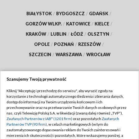
BIAŁYSTOK
/
BYDGOSZCZ
/
GDAŃSK
/
GORZÓW WLKP.
/
KATOWICE
/
KIELCE
/
KRAKÓW
/
LUBLIN
/
ŁÓDŹ
/
OLSZTYN
/
OPOLE
/
POZNAŃ
/
RZESZÓW
/
SZCZECIN
/
WARSZAWA
/
WROCŁAW
Szanujemy Twoją prywatność
Dołącz do nas:
Kliknij "Akceptuję i przechodzę do serwisu", aby wyrazić zgody na
korzystanie z technologii automatycznego śledzenia i zbierania danych,
TVP
dostęp do informacji na Twoim urządzeniu końcowym i ich
Abonament TVP
przechowywanie oraz na przetwarzanie Twoich danych osobowych przez
Regulamin TVP
nas, czyli Telewizję Polską S.A. w likwidacji (zwaną dalej również „TVP”),
Emisja w TVP
Polityka prywatności
Zaufanych Partnerów z IAB* (1201 firm)
oraz pozostałych
Zaufanych
Partnerów TVP (93 firm)
, w celach marketingowych (w tym do
Centrum informacji TVP
Moje zgody
zautomatyzowanego dopasowania reklam do Twoich zainteresowań i
mierzenia ich skuteczności) i pozostałych, które wskazujemy poniżej, a
Naziemna Telewizja Cyfrowa