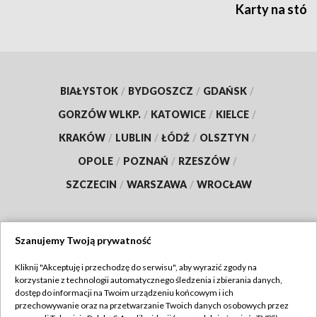
Karty na stół:
BIAŁYSTOK
/
BYDGOSZCZ
/
GDAŃSK
/
GORZÓW WLKP.
/
KATOWICE
/
KIELCE
/
KRAKÓW
/
LUBLIN
/
ŁÓDŹ
/
OLSZTYN
/
OPOLE
/
POZNAŃ
/
RZESZÓW
/
SZCZECIN
/
WARSZAWA
/
WROCŁAW
Szanujemy Twoją prywatność
Dołącz do nas:
Kliknij "Akceptuję i przechodzę do serwisu", aby wyrazić zgody na
korzystanie z technologii automatycznego śledzenia i zbierania danych,
TVP
dostęp do informacji na Twoim urządzeniu końcowym i ich
Abonament TVP
przechowywanie oraz na przetwarzanie Twoich danych osobowych przez
Regulamin TVP