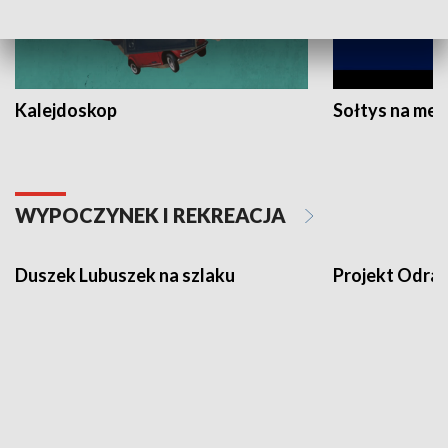
Kalejdoskop
Sołtys na med
WYPOCZYNEK I REKREACJA
Duszek Lubuszek na szlaku
Projekt Odra