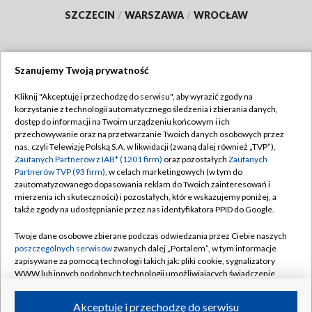
SZCZECIN
/
WARSZAWA
/
WROCŁAW
Szanujemy Twoją prywatność
Dołącz do nas:
Kliknij "Akceptuję i przechodzę do serwisu", aby wyrazić zgody na
korzystanie z technologii automatycznego śledzenia i zbierania danych,
TVP
dostęp do informacji na Twoim urządzeniu końcowym i ich
Abonament TVP
przechowywanie oraz na przetwarzanie Twoich danych osobowych przez
Regulamin TVP
nas, czyli Telewizję Polską S.A. w likwidacji (zwaną dalej również „TVP”),
Emisja w TVP
Polityka prywatności
Zaufanych Partnerów z IAB* (1201 firm)
oraz pozostałych
Zaufanych
Partnerów TVP (93 firm)
, w celach marketingowych (w tym do
Centrum informacji TVP
Moje zgody
zautomatyzowanego dopasowania reklam do Twoich zainteresowań i
mierzenia ich skuteczności) i pozostałych, które wskazujemy poniżej, a
Naziemna Telewizja Cyfrowa
Pomoc
także zgody na udostępnianie przez nas identyfikatora PPID do Google.
Sklep TVP
Biuro reklamy
Twoje dane osobowe zbierane podczas odwiedzania przez Ciebie naszych
Rada Programowa
Kontakt
poszczególnych serwisów
zwanych dalej „Portalem”, w tym informacje
zapisywane za pomocą technologii takich jak: pliki cookie, sygnalizatory
System NOS
WWW lub innych podobnych technologii umożliwiających świadczenie
dopasowanych i bezpiecznych usług, personalizację treści oraz reklam,
Informacje o nadawcy
Kanały
udostępnianie funkcji mediów społecznościowych oraz analizowanie
Akceptuję i przechodzę do serwisu
ruchu w Internecie.