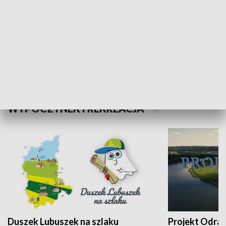
Kalejdoskop
Sołtys na med
WYPOCZYNEK I REKREACJA
Duszek Lubuszek na szlaku
Projekt Odra