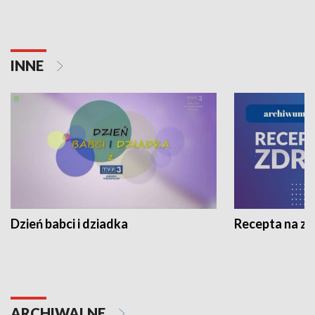
INNE
Dzień babci i dziadka
Recepta na z
ARCHIWALNE