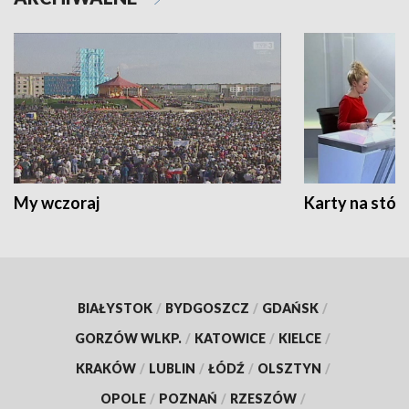
My wczoraj
Karty na stół:
BIAŁYSTOK
/
BYDGOSZCZ
/
GDAŃSK
/
GORZÓW WLKP.
/
KATOWICE
/
KIELCE
/
KRAKÓW
/
LUBLIN
/
ŁÓDŹ
/
OLSZTYN
/
OPOLE
/
POZNAŃ
/
RZESZÓW
/