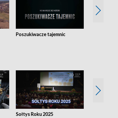
Poszukiwacze tajemnic
Kostrzyn na 
h
Sołtys Roku 2025
20 lat minęł