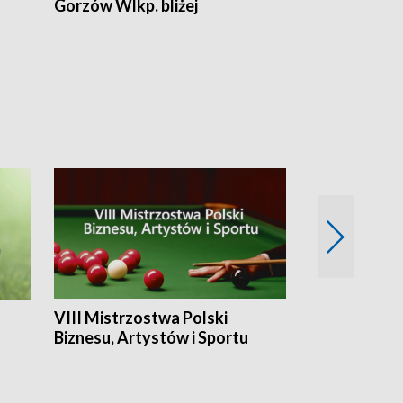
Gorzów Wlkp. bliżej
Lubuskie bliż
VIII Mistrzostwa Polski
Cztery kwar
Biznesu, Artystów i Sportu