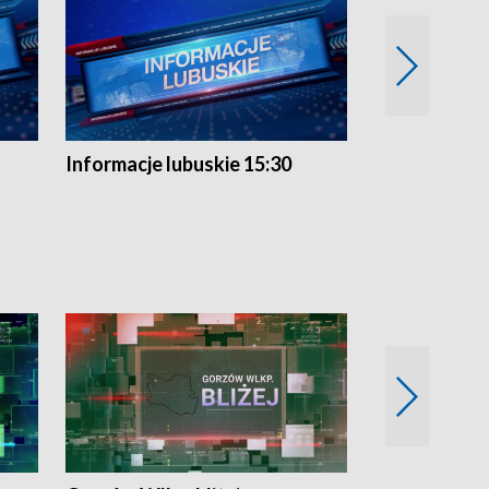
Informacje lubuskie 15:30
Przegląd ty