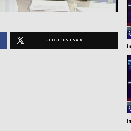
UDOSTĘPNIJ NA X
I
I