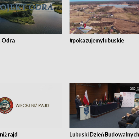
t Odra
#pokazujemylubuskie
niż rajd
Lubuski Dzień Budowalnyc