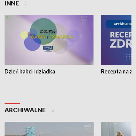
INNE
Dzień babci i dziadka
Recepta na z
ARCHIWALNE