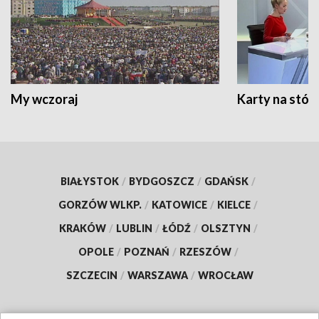
My wczoraj
Karty na stół:
BIAŁYSTOK
/
BYDGOSZCZ
/
GDAŃSK
/
GORZÓW WLKP.
/
KATOWICE
/
KIELCE
/
KRAKÓW
/
LUBLIN
/
ŁÓDŹ
/
OLSZTYN
/
OPOLE
/
POZNAŃ
/
RZESZÓW
/
SZCZECIN
/
WARSZAWA
/
WROCŁAW