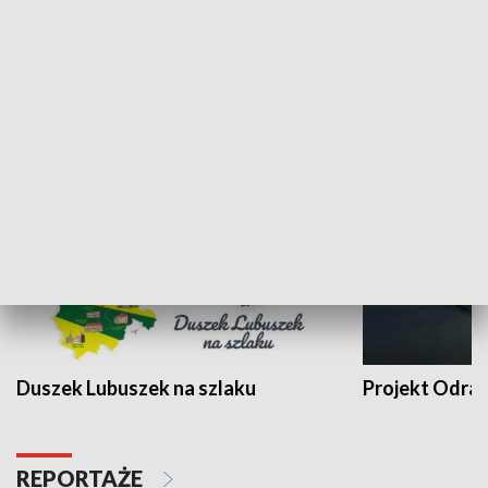
Kalejdoskop
Sołtys na med
WYPOCZYNEK I REKREACJA
Duszek Lubuszek na szlaku
Projekt Odra
REPORTAŻE