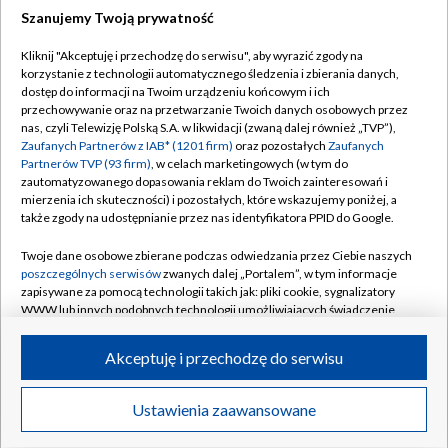
Szanujemy Twoją prywatność
Dołącz do nas:
Kliknij "Akceptuję i przechodzę do serwisu", aby wyrazić zgody na
korzystanie z technologii automatycznego śledzenia i zbierania danych,
TVP
dostęp do informacji na Twoim urządzeniu końcowym i ich
Abonament TVP
przechowywanie oraz na przetwarzanie Twoich danych osobowych przez
Regulamin TVP
nas, czyli Telewizję Polską S.A. w likwidacji (zwaną dalej również „TVP”),
Emisja w TVP
Polityka prywatności
Zaufanych Partnerów z IAB* (1201 firm)
oraz pozostałych
Zaufanych
Partnerów TVP (93 firm)
, w celach marketingowych (w tym do
Centrum informacji TVP
Moje zgody
zautomatyzowanego dopasowania reklam do Twoich zainteresowań i
mierzenia ich skuteczności) i pozostałych, które wskazujemy poniżej, a
Naziemna Telewizja Cyfrowa
Pomoc
także zgody na udostępnianie przez nas identyfikatora PPID do Google.
Sklep TVP
Biuro reklamy
Twoje dane osobowe zbierane podczas odwiedzania przez Ciebie naszych
Rada Programowa
Kontakt
poszczególnych serwisów
zwanych dalej „Portalem”, w tym informacje
zapisywane za pomocą technologii takich jak: pliki cookie, sygnalizatory
System NOS
WWW lub innych podobnych technologii umożliwiających świadczenie
dopasowanych i bezpiecznych usług, personalizację treści oraz reklam,
Informacje o nadawcy
Kanały
udostępnianie funkcji mediów społecznościowych oraz analizowanie
Akceptuję i przechodzę do serwisu
ruchu w Internecie.
Program dla prasy
©2026 Telewizja Polska S.A. w likwidacji
Biuro Reklamy
Twoje dane osobowe zbierane podczas odwiedzania przez Ciebie
Ustawienia zaawansowane
poszczególnych serwisów
na Portalu, takie jak adresy IP, identyfikatory
Ogłoszenie przetargowe
Twoich urządzeń końcowych i identyfikatory plików cookie, informacje o