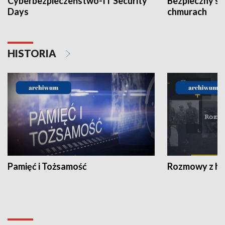
Cyberbezpieczeństwo-IT Security
Bezpieczny s
Days
chmurach
HISTORIA
Pamięć i Tożsamość
Rozmowy z his