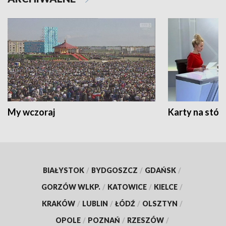
My wczoraj
Karty na stół:
BIAŁYSTOK
/
BYDGOSZCZ
/
GDAŃSK
/
GORZÓW WLKP.
/
KATOWICE
/
KIELCE
/
KRAKÓW
/
LUBLIN
/
ŁÓDŹ
/
OLSZTYN
/
OPOLE
/
POZNAŃ
/
RZESZÓW
/