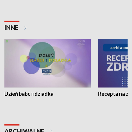
INNE
Dzień babci i dziadka
Recepta na z
ARCHIWALNE