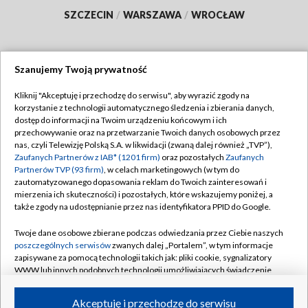
SZCZECIN
/
WARSZAWA
/
WROCŁAW
Szanujemy Twoją prywatność
Dołącz do nas:
Kliknij "Akceptuję i przechodzę do serwisu", aby wyrazić zgody na
korzystanie z technologii automatycznego śledzenia i zbierania danych,
TVP
dostęp do informacji na Twoim urządzeniu końcowym i ich
Abonament TVP
przechowywanie oraz na przetwarzanie Twoich danych osobowych przez
Regulamin TVP
nas, czyli Telewizję Polską S.A. w likwidacji (zwaną dalej również „TVP”),
Emisja w TVP
Polityka prywatności
Zaufanych Partnerów z IAB* (1201 firm)
oraz pozostałych
Zaufanych
Partnerów TVP (93 firm)
, w celach marketingowych (w tym do
Centrum informacji TVP
Moje zgody
zautomatyzowanego dopasowania reklam do Twoich zainteresowań i
mierzenia ich skuteczności) i pozostałych, które wskazujemy poniżej, a
Naziemna Telewizja Cyfrowa
Pomoc
także zgody na udostępnianie przez nas identyfikatora PPID do Google.
Sklep TVP
Biuro reklamy
Twoje dane osobowe zbierane podczas odwiedzania przez Ciebie naszych
Rada Programowa
Kontakt
poszczególnych serwisów
zwanych dalej „Portalem”, w tym informacje
zapisywane za pomocą technologii takich jak: pliki cookie, sygnalizatory
System NOS
WWW lub innych podobnych technologii umożliwiających świadczenie
dopasowanych i bezpiecznych usług, personalizację treści oraz reklam,
Informacje o nadawcy
Kanały
udostępnianie funkcji mediów społecznościowych oraz analizowanie
Akceptuję i przechodzę do serwisu
ruchu w Internecie.