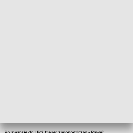
Źródło: Sport Flesz, 28.08.2024
Do ligi, tyle że pierwszej, przygotowują się również
zielonogórscy rugbyści. Na zaplecze Ekstraligi
wracają po trzech latach.
Celem Dzików w nadchodzącym sezonie jak nietrudno się
domyślić będzie utrzymanie. Łatwo o nie, nie będzie, ale w
pierwszej lidze zielonogórzanie nie zamierzają być jedynie
chłopcami do bicia.
Po awansie do I ligi, trener zielonogórzan - Paweł