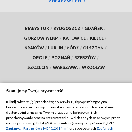
ZOBACZ WIĘCEJ
BIAŁYSTOK
/
BYDGOSZCZ
/
GDAŃSK
/
GORZÓW WLKP.
/
KATOWICE
/
KIELCE
/
KRAKÓW
/
LUBLIN
/
ŁÓDŹ
/
OLSZTYN
/
OPOLE
/
POZNAŃ
/
RZESZÓW
/
SZCZECIN
/
WARSZAWA
/
WROCŁAW
Szanujemy Twoją prywatność
Dołącz do nas:
Kliknij "Akceptuję i przechodzę do serwisu", aby wyrazić zgody na
korzystanie z technologii automatycznego śledzenia i zbierania danych,
TVP
dostęp do informacji na Twoim urządzeniu końcowym i ich
Abonament TVP
przechowywanie oraz na przetwarzanie Twoich danych osobowych przez
Regulamin TVP
nas, czyli Telewizję Polską S.A. w likwidacji (zwaną dalej również „TVP”),
Emisja w TVP
Polityka prywatności
Zaufanych Partnerów z IAB* (1201 firm)
oraz pozostałych
Zaufanych