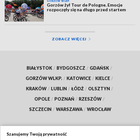
GORZÓW WLKP.
Gorzów żył Tour de Pologne. Emocje
rozpoczęły się na długo przed startem
ZOBACZ WIĘCEJ
BIAŁYSTOK
/
BYDGOSZCZ
/
GDAŃSK
/
GORZÓW WLKP.
/
KATOWICE
/
KIELCE
/
KRAKÓW
/
LUBLIN
/
ŁÓDŹ
/
OLSZTYN
/
OPOLE
/
POZNAŃ
/
RZESZÓW
/
SZCZECIN
/
WARSZAWA
/
WROCŁAW
Szanujemy Twoją prywatność
Dołącz do nas: