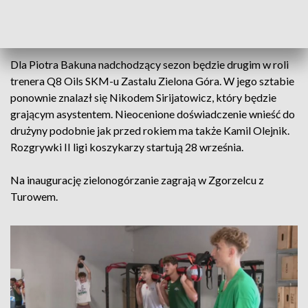
odpowiedzi na pytanie o potencjał drużyny, trener Piotr
Bakun nie ma.
Dla Piotra Bakuna nadchodzący sezon będzie drugim w roli
trenera Q8 Oils SKM-u Zastalu Zielona Góra. W jego sztabie
ponownie znalazł się Nikodem Sirijatowicz, który będzie
grającym asystentem. Nieocenione doświadczenie wnieść do
drużyny podobnie jak przed rokiem ma także Kamil Olejnik.
Rozgrywki II ligi koszykarzy startują 28 września.
Na inaugurację zielonogórzanie zagrają w Zgorzelcu z
Turowem.