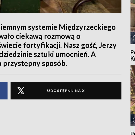
ziemnym systemie Międzyrzeckiego
wało ciekawą rozmową o
iecie fortyfikacji. Nasz gość, Jerzy
P
dziedzinie sztuki umocnień. A
K
 przystępny sposób.
UDOSTĘPNIJ NA X
P