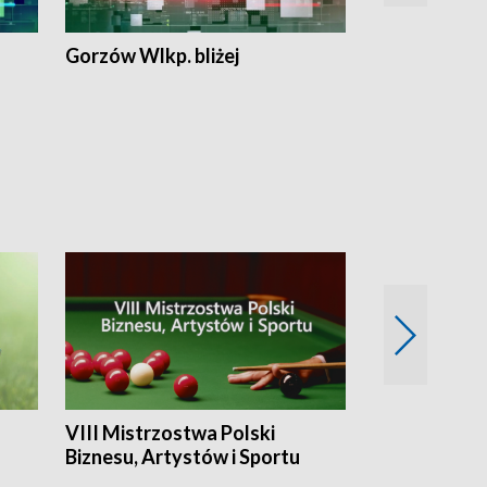
Gorzów Wlkp. bliżej
Lubuskie bliż
VIII Mistrzostwa Polski
Cztery kwar
Biznesu, Artystów i Sportu