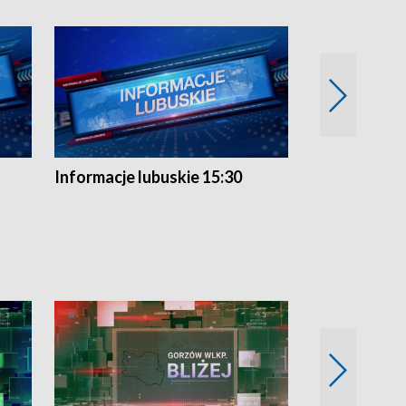
Informacje lubuskie 15:30
Przegląd ty