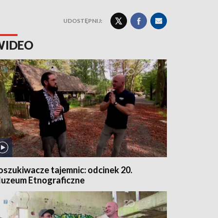
UDOSTĘPNIJ:
WIDEO
oszukiwacze tajemnic: odcinek 20.
uzeum Etnograficzne