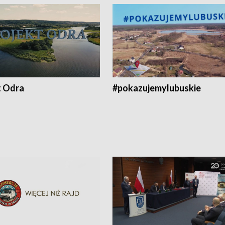
t Odra
#pokazujemylubuskie