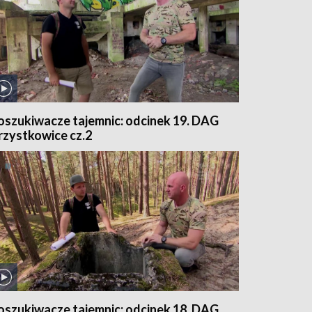
oszukiwacze tajemnic: odcinek 19. DAG
rzystkowice cz.2
oszukiwacze tajemnic: odcinek 18. DAG