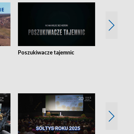
Poszukiwacze tajemnic
Kostrzyn na 