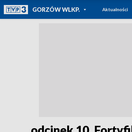
POWRÓT DO
GORZÓW WLKP.
Aktualności
TVP REGIONY
odcinek 10. Fortyf