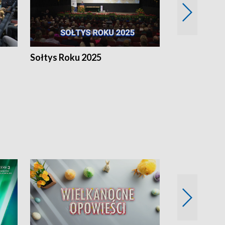
h
Sołtys Roku 2025
20 lat minęł
Wlkp.