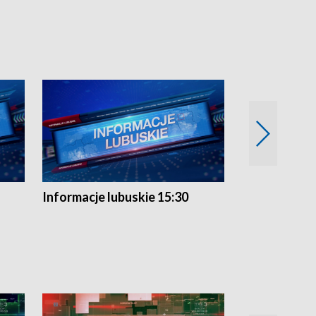
Informacje lubuskie 15:30
Przegląd ty