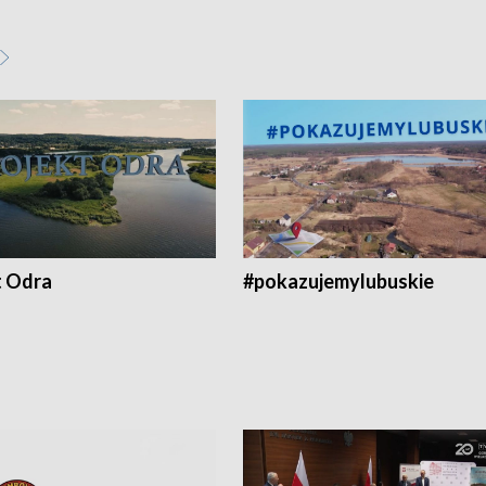
t Odra
#pokazujemylubuskie