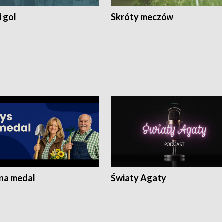
 gol
Skróty meczów
 na medal
Światy Agaty