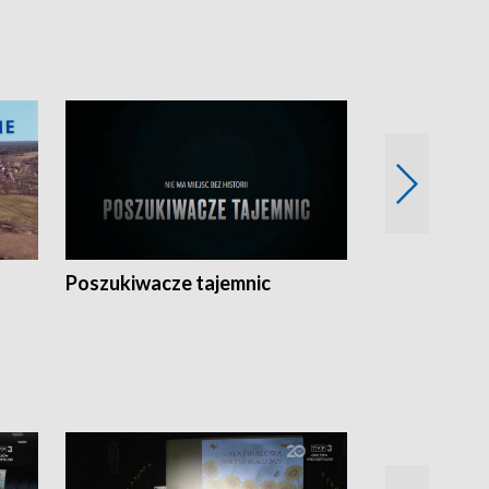
Poszukiwacze tajemnic
Kostrzyn na 