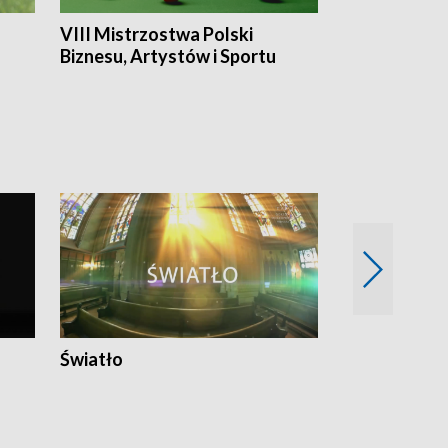
VIII Mistrzostwa Polski
Cztery kwar
Biznesu, Artystów i Sportu
Światło
Nowy adres