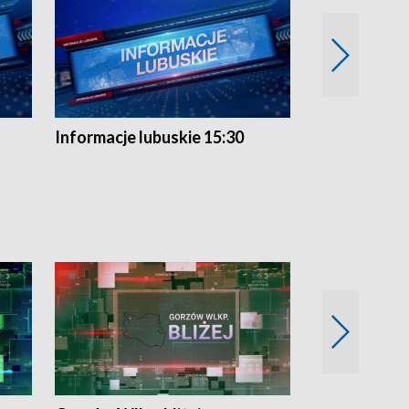
Informacje lubuskie 15:30
Przegląd ty