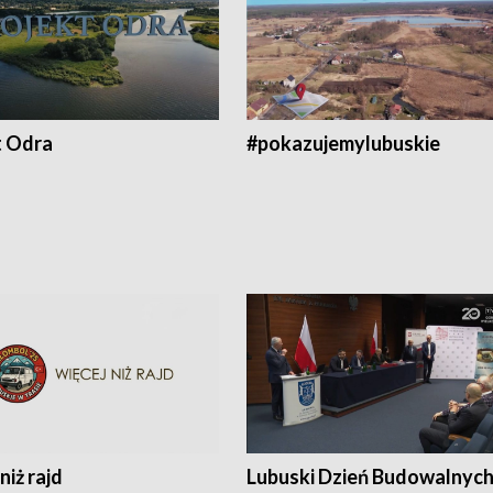
t Odra
#pokazujemylubuskie
niż rajd
Lubuski Dzień Budowalnyc