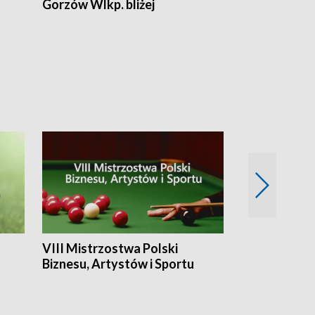
Gorzów Wlkp. bliżej
Lubuskie bliż
VIII Mistrzostwa Polski
Cztery kwar
Biznesu, Artystów i Sportu