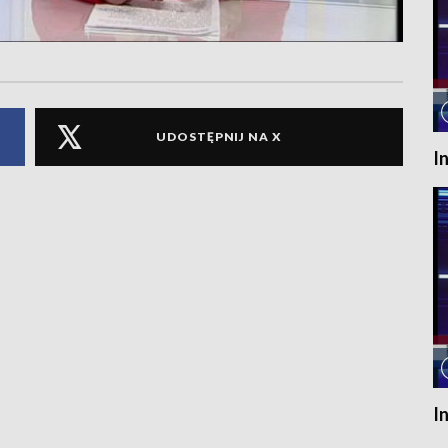
UDOSTĘPNIJ NA X
I
I