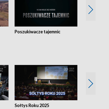
Poszukiwacze tajemnic
Kostrzyn na 
h
Sołtys Roku 2025
20 lat minęł