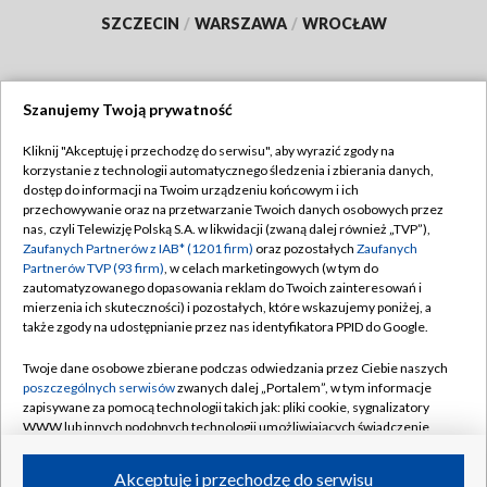
SZCZECIN
/
WARSZAWA
/
WROCŁAW
Szanujemy Twoją prywatność
Dołącz do nas:
Kliknij "Akceptuję i przechodzę do serwisu", aby wyrazić zgody na
korzystanie z technologii automatycznego śledzenia i zbierania danych,
TVP
dostęp do informacji na Twoim urządzeniu końcowym i ich
Abonament TVP
przechowywanie oraz na przetwarzanie Twoich danych osobowych przez
Regulamin TVP
nas, czyli Telewizję Polską S.A. w likwidacji (zwaną dalej również „TVP”),
Emisja w TVP
Polityka prywatności
Zaufanych Partnerów z IAB* (1201 firm)
oraz pozostałych
Zaufanych
Partnerów TVP (93 firm)
, w celach marketingowych (w tym do
Centrum informacji TVP
Moje zgody
zautomatyzowanego dopasowania reklam do Twoich zainteresowań i
mierzenia ich skuteczności) i pozostałych, które wskazujemy poniżej, a
Naziemna Telewizja Cyfrowa
Pomoc
także zgody na udostępnianie przez nas identyfikatora PPID do Google.
Sklep TVP
Biuro reklamy
Twoje dane osobowe zbierane podczas odwiedzania przez Ciebie naszych
Rada Programowa
Kontakt
poszczególnych serwisów
zwanych dalej „Portalem”, w tym informacje
zapisywane za pomocą technologii takich jak: pliki cookie, sygnalizatory
System NOS
WWW lub innych podobnych technologii umożliwiających świadczenie
dopasowanych i bezpiecznych usług, personalizację treści oraz reklam,
Informacje o nadawcy
Kanały
udostępnianie funkcji mediów społecznościowych oraz analizowanie
Akceptuję i przechodzę do serwisu
ruchu w Internecie.