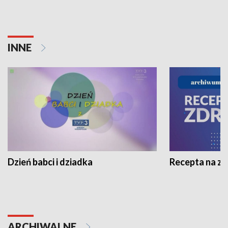
INNE
Dzień babci i dziadka
Recepta na z
ARCHIWALNE