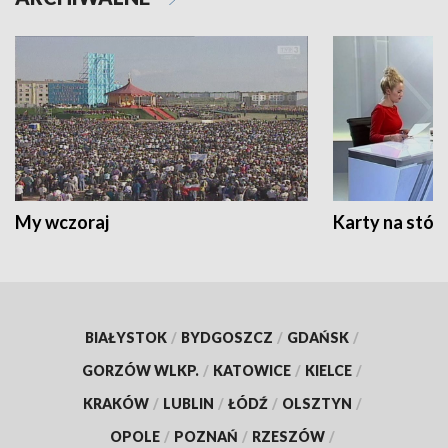
My wczoraj
Karty na stół:
BIAŁYSTOK
/
BYDGOSZCZ
/
GDAŃSK
/
GORZÓW WLKP.
/
KATOWICE
/
KIELCE
/
KRAKÓW
/
LUBLIN
/
ŁÓDŹ
/
OLSZTYN
/
OPOLE
/
POZNAŃ
/
RZESZÓW
/