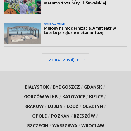
metamorfoza przy ul. Suwalskiej
GORZÓW WLKP.
Miliony na modernizację. Amfiteatr w
Lubsku przejdzie metamorfozę
ZOBACZ WIĘCEJ
BIAŁYSTOK
/
BYDGOSZCZ
/
GDAŃSK
/
GORZÓW WLKP.
/
KATOWICE
/
KIELCE
/
KRAKÓW
/
LUBLIN
/
ŁÓDŹ
/
OLSZTYN
/
OPOLE
/
POZNAŃ
/
RZESZÓW
/
SZCZECIN
/
WARSZAWA
/
WROCŁAW