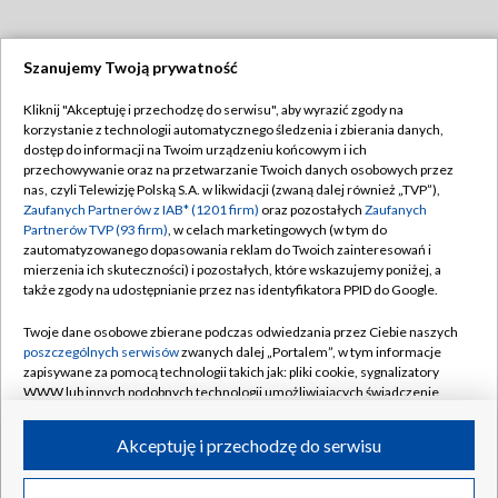
Szanujemy Twoją prywatność
Dołącz do nas:
Kliknij "Akceptuję i przechodzę do serwisu", aby wyrazić zgody na
korzystanie z technologii automatycznego śledzenia i zbierania danych,
TVP
dostęp do informacji na Twoim urządzeniu końcowym i ich
Abonament TVP
przechowywanie oraz na przetwarzanie Twoich danych osobowych przez
Regulamin TVP
nas, czyli Telewizję Polską S.A. w likwidacji (zwaną dalej również „TVP”),
Emisja w TVP
Polityka prywatności
Zaufanych Partnerów z IAB* (1201 firm)
oraz pozostałych
Zaufanych
Partnerów TVP (93 firm)
, w celach marketingowych (w tym do
Centrum informacji TVP
Moje zgody
zautomatyzowanego dopasowania reklam do Twoich zainteresowań i
mierzenia ich skuteczności) i pozostałych, które wskazujemy poniżej, a
Naziemna Telewizja Cyfrowa
Pomoc
także zgody na udostępnianie przez nas identyfikatora PPID do Google.
Sklep TVP
Biuro reklamy
Twoje dane osobowe zbierane podczas odwiedzania przez Ciebie naszych
Rada Programowa
Kontakt
poszczególnych serwisów
zwanych dalej „Portalem”, w tym informacje
zapisywane za pomocą technologii takich jak: pliki cookie, sygnalizatory
System NOS
WWW lub innych podobnych technologii umożliwiających świadczenie
dopasowanych i bezpiecznych usług, personalizację treści oraz reklam,
Informacje o nadawcy
Kanały
udostępnianie funkcji mediów społecznościowych oraz analizowanie
Akceptuję i przechodzę do serwisu
ruchu w Internecie.
Program dla prasy
©2026 Telewizja Polska S.A. w likwidacji
Biuro Reklamy
Twoje dane osobowe zbierane podczas odwiedzania przez Ciebie