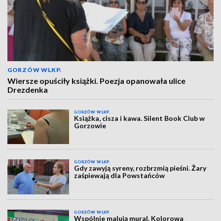
GORZÓW WLKP.
Wiersze opuściły książki. Poezja opanowała ulice
Drezdenka
GORZÓW WLKP.
Książka, cisza i kawa. Silent Book Club w
Gorzowie
GORZÓW WLKP.
Gdy zawyją syreny, rozbrzmią pieśni. Żary
zaśpiewają dla Powstańców
GORZÓW WLKP.
Wspólnie malują mural. Kolorowa