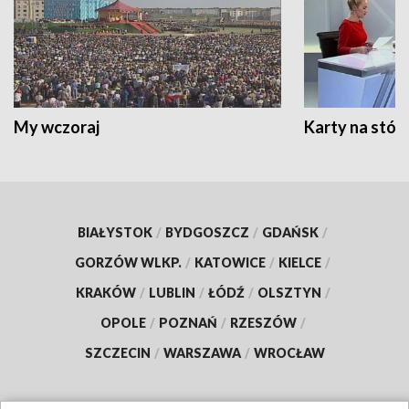
My wczoraj
Karty na stół:
BIAŁYSTOK
/
BYDGOSZCZ
/
GDAŃSK
/
GORZÓW WLKP.
/
KATOWICE
/
KIELCE
/
KRAKÓW
/
LUBLIN
/
ŁÓDŹ
/
OLSZTYN
/
OPOLE
/
POZNAŃ
/
RZESZÓW
/
SZCZECIN
/
WARSZAWA
/
WROCŁAW