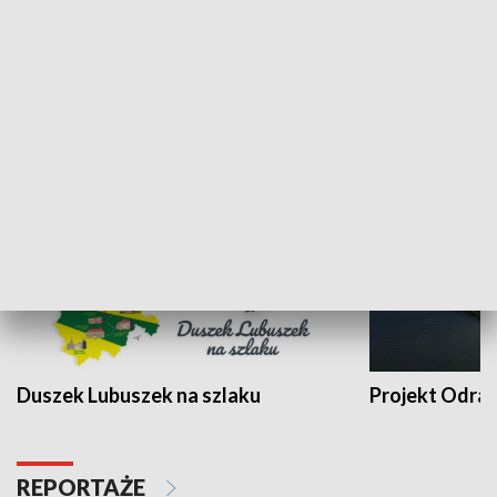
Kalejdoskop
Sołtys na med
WYPOCZYNEK I REKREACJA
Duszek Lubuszek na szlaku
Projekt Odra
REPORTAŻE