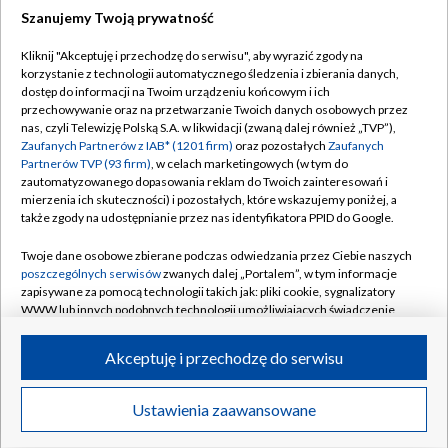
Szanujemy Twoją prywatność
Dołącz do nas:
Kliknij "Akceptuję i przechodzę do serwisu", aby wyrazić zgody na
korzystanie z technologii automatycznego śledzenia i zbierania danych,
TVP
dostęp do informacji na Twoim urządzeniu końcowym i ich
Abonament TVP
przechowywanie oraz na przetwarzanie Twoich danych osobowych przez
Regulamin TVP
nas, czyli Telewizję Polską S.A. w likwidacji (zwaną dalej również „TVP”),
Emisja w TVP
Polityka prywatności
Zaufanych Partnerów z IAB* (1201 firm)
oraz pozostałych
Zaufanych
Partnerów TVP (93 firm)
, w celach marketingowych (w tym do
Centrum informacji TVP
Moje zgody
zautomatyzowanego dopasowania reklam do Twoich zainteresowań i
mierzenia ich skuteczności) i pozostałych, które wskazujemy poniżej, a
Naziemna Telewizja Cyfrowa
Pomoc
także zgody na udostępnianie przez nas identyfikatora PPID do Google.
Sklep TVP
Biuro reklamy
Twoje dane osobowe zbierane podczas odwiedzania przez Ciebie naszych
Rada Programowa
Kontakt
poszczególnych serwisów
zwanych dalej „Portalem”, w tym informacje
zapisywane za pomocą technologii takich jak: pliki cookie, sygnalizatory
System NOS
WWW lub innych podobnych technologii umożliwiających świadczenie
dopasowanych i bezpiecznych usług, personalizację treści oraz reklam,
Informacje o nadawcy
Kanały
udostępnianie funkcji mediów społecznościowych oraz analizowanie
Akceptuję i przechodzę do serwisu
ruchu w Internecie.
Program dla prasy
©2026 Telewizja Polska S.A. w likwidacji
Biuro Reklamy
Twoje dane osobowe zbierane podczas odwiedzania przez Ciebie
Ustawienia zaawansowane
poszczególnych serwisów
na Portalu, takie jak adresy IP, identyfikatory
Ogłoszenie przetargowe
Twoich urządzeń końcowych i identyfikatory plików cookie, informacje o