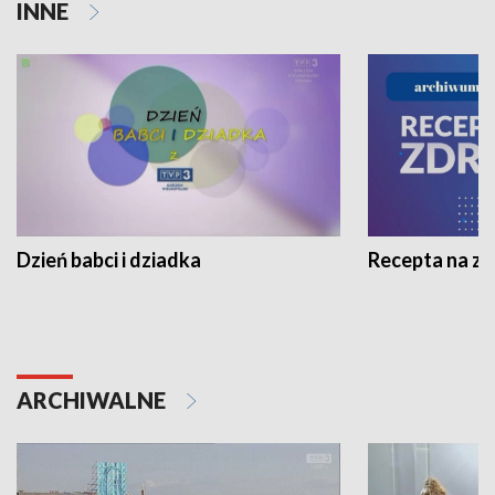
INNE
Dzień babci i dziadka
Recepta na z
ARCHIWALNE