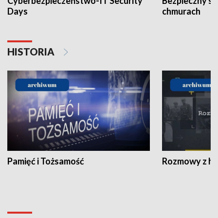
Cyberbezpieczeństwo-IT Security
Bezpieczny s
Days
chmurach
HISTORIA
Pamięć i Tożsamość
Rozmowy z his