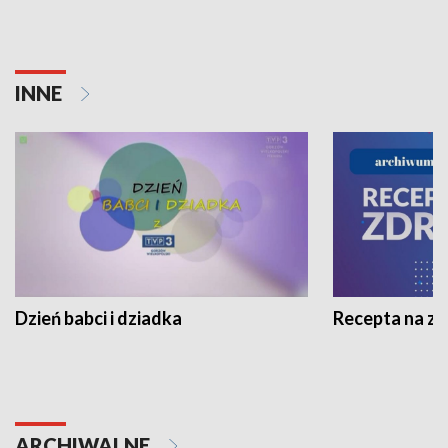
INNE
Dzień babci i dziadka
Recepta na z
ARCHIWALNE