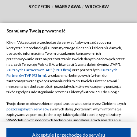
SZCZECIN
/
WARSZAWA
/
WROCŁAW
Szanujemy Twoją prywatność
Dołącz do nas:
Kliknij "Akceptuję i przechodzę do serwisu", aby wyrazić zgody na
korzystanie z technologii automatycznego śledzenia i zbierania danych,
TVP
dostęp do informacji na Twoim urządzeniu końcowym i ich
Abonament TVP
przechowywanie oraz na przetwarzanie Twoich danych osobowych przez
Regulamin TVP
nas, czyli Telewizję Polską S.A. w likwidacji (zwaną dalej również „TVP”),
Emisja w TVP
Polityka prywatności
Zaufanych Partnerów z IAB* (1201 firm)
oraz pozostałych
Zaufanych
Partnerów TVP (93 firm)
, w celach marketingowych (w tym do
Centrum informacji TVP
Moje zgody
zautomatyzowanego dopasowania reklam do Twoich zainteresowań i
mierzenia ich skuteczności) i pozostałych, które wskazujemy poniżej, a
Naziemna Telewizja Cyfrowa
Pomoc
także zgody na udostępnianie przez nas identyfikatora PPID do Google.
Sklep TVP
Biuro reklamy
Twoje dane osobowe zbierane podczas odwiedzania przez Ciebie naszych
Rada Programowa
Kontakt
poszczególnych serwisów
zwanych dalej „Portalem”, w tym informacje
zapisywane za pomocą technologii takich jak: pliki cookie, sygnalizatory
System NOS
WWW lub innych podobnych technologii umożliwiających świadczenie
dopasowanych i bezpiecznych usług, personalizację treści oraz reklam,
Informacje o nadawcy
Kanały
udostępnianie funkcji mediów społecznościowych oraz analizowanie
Akceptuję i przechodzę do serwisu
ruchu w Internecie.