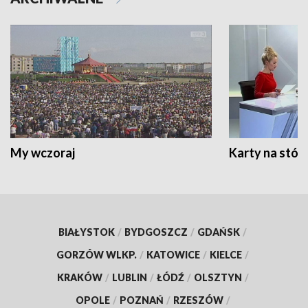
My wczoraj
Karty na stół:
BIAŁYSTOK
/
BYDGOSZCZ
/
GDAŃSK
/
GORZÓW WLKP.
/
KATOWICE
/
KIELCE
/
KRAKÓW
/
LUBLIN
/
ŁÓDŹ
/
OLSZTYN
/
OPOLE
/
POZNAŃ
/
RZESZÓW
/