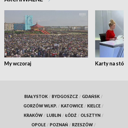
My wczoraj
Karty na stół:
BIAŁYSTOK
/
BYDGOSZCZ
/
GDAŃSK
/
GORZÓW WLKP.
/
KATOWICE
/
KIELCE
/
KRAKÓW
/
LUBLIN
/
ŁÓDŹ
/
OLSZTYN
/
OPOLE
/
POZNAŃ
/
RZESZÓW
/