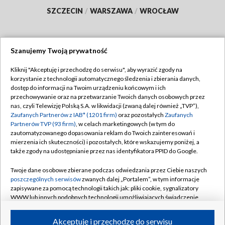
SZCZECIN
/
WARSZAWA
/
WROCŁAW
Szanujemy Twoją prywatność
Dołącz do nas:
Kliknij "Akceptuję i przechodzę do serwisu", aby wyrazić zgody na
korzystanie z technologii automatycznego śledzenia i zbierania danych,
TVP
dostęp do informacji na Twoim urządzeniu końcowym i ich
Abonament TVP
przechowywanie oraz na przetwarzanie Twoich danych osobowych przez
Regulamin TVP
nas, czyli Telewizję Polską S.A. w likwidacji (zwaną dalej również „TVP”),
Emisja w TVP
Polityka prywatności
Zaufanych Partnerów z IAB* (1201 firm)
oraz pozostałych
Zaufanych
Partnerów TVP (93 firm)
, w celach marketingowych (w tym do
Centrum informacji TVP
Moje zgody
zautomatyzowanego dopasowania reklam do Twoich zainteresowań i
mierzenia ich skuteczności) i pozostałych, które wskazujemy poniżej, a
Naziemna Telewizja Cyfrowa
Pomoc
także zgody na udostępnianie przez nas identyfikatora PPID do Google.
Sklep TVP
Biuro reklamy
Twoje dane osobowe zbierane podczas odwiedzania przez Ciebie naszych
Rada Programowa
Kontakt
poszczególnych serwisów
zwanych dalej „Portalem”, w tym informacje
zapisywane za pomocą technologii takich jak: pliki cookie, sygnalizatory
System NOS
WWW lub innych podobnych technologii umożliwiających świadczenie
dopasowanych i bezpiecznych usług, personalizację treści oraz reklam,
Informacje o nadawcy
Kanały
udostępnianie funkcji mediów społecznościowych oraz analizowanie
Akceptuję i przechodzę do serwisu
ruchu w Internecie.