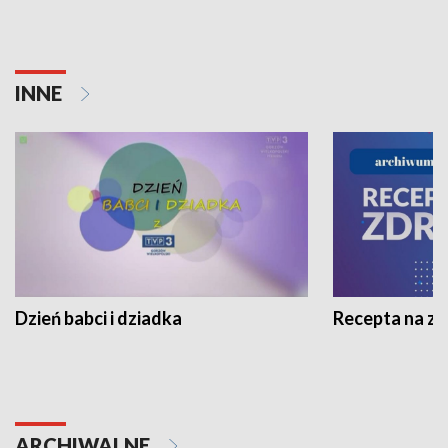
INNE
Dzień babci i dziadka
Recepta na z
ARCHIWALNE