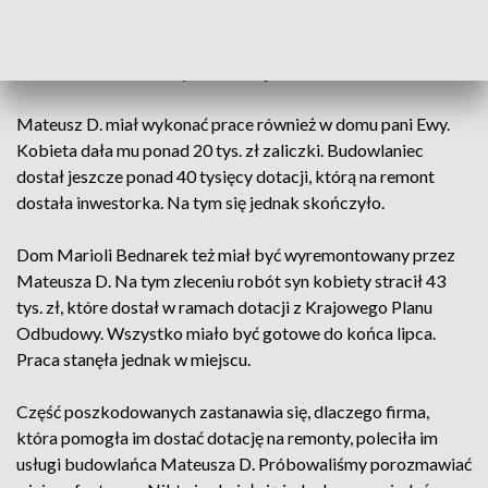
tysiące pan Dawid dał budowlańcowi w ramach zaliczki. To
było w marcu tego roku. Termin montażu okien był
wielokrotnie zmieniany. Do dzisiaj nic nie zostało zrobione.
Mateusz D. miał wykonać prace również w domu pani Ewy.
Kobieta dała mu ponad 20 tys. zł zaliczki. Budowlaniec
dostał jeszcze ponad 40 tysięcy dotacji, którą na remont
dostała inwestorka. Na tym się jednak skończyło.
Dom Marioli Bednarek też miał być wyremontowany przez
Mateusza D. Na tym zleceniu robót syn kobiety stracił 43
tys. zł, które dostał w ramach dotacji z Krajowego Planu
Odbudowy. Wszystko miało być gotowe do końca lipca.
Praca stanęła jednak w miejscu.
Część poszkodowanych zastanawia się, dlaczego firma,
która pomogła im dostać dotację na remonty, poleciła im
usługi budowlańca Mateusza D. Próbowaliśmy porozmawiać