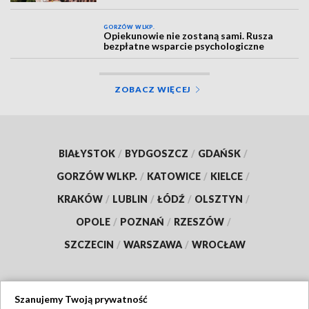
GORZÓW WLKP.
Opiekunowie nie zostaną sami. Rusza
bezpłatne wsparcie psychologiczne
ZOBACZ WIĘCEJ
BIAŁYSTOK
/
BYDGOSZCZ
/
GDAŃSK
/
GORZÓW WLKP.
/
KATOWICE
/
KIELCE
/
KRAKÓW
/
LUBLIN
/
ŁÓDŹ
/
OLSZTYN
/
OPOLE
/
POZNAŃ
/
RZESZÓW
/
SZCZECIN
/
WARSZAWA
/
WROCŁAW
Szanujemy Twoją prywatność