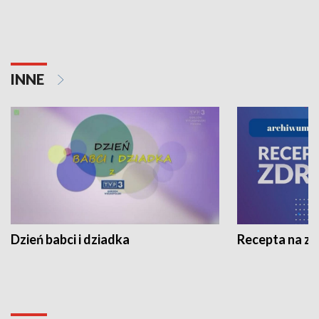
INNE
Dzień babci i dziadka
Recepta na z