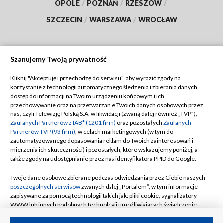
OPOLE
/
POZNAŃ
/
RZESZÓW
/
SZCZECIN
/
WARSZAWA
/
WROCŁAW
Szanujemy Twoją prywatność
Dołącz do nas:
Kliknij "Akceptuję i przechodzę do serwisu", aby wyrazić zgody na
korzystanie z technologii automatycznego śledzenia i zbierania danych,
TVP
dostęp do informacji na Twoim urządzeniu końcowym i ich
Abonament TVP
przechowywanie oraz na przetwarzanie Twoich danych osobowych przez
Regulamin TVP
nas, czyli Telewizję Polską S.A. w likwidacji (zwaną dalej również „TVP”),
Emisja w TVP
Polityka prywatności
Zaufanych Partnerów z IAB* (1201 firm)
oraz pozostałych
Zaufanych
Partnerów TVP (93 firm)
, w celach marketingowych (w tym do
Centrum informacji TVP
Moje zgody
zautomatyzowanego dopasowania reklam do Twoich zainteresowań i
mierzenia ich skuteczności) i pozostałych, które wskazujemy poniżej, a
Naziemna Telewizja Cyfrowa
Pomoc
także zgody na udostępnianie przez nas identyfikatora PPID do Google.
Sklep TVP
Biuro reklamy
Twoje dane osobowe zbierane podczas odwiedzania przez Ciebie naszych
Rada Programowa
Kontakt
poszczególnych serwisów
zwanych dalej „Portalem”, w tym informacje
zapisywane za pomocą technologii takich jak: pliki cookie, sygnalizatory
System NOS
WWW lub innych podobnych technologii umożliwiających świadczenie
dopasowanych i bezpiecznych usług, personalizację treści oraz reklam,
Informacje o nadawcy
Kanały
udostępnianie funkcji mediów społecznościowych oraz analizowanie