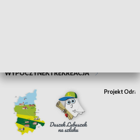
Sołtys na med
WYPOCZYNEK I REKREACJA
Projekt Odra