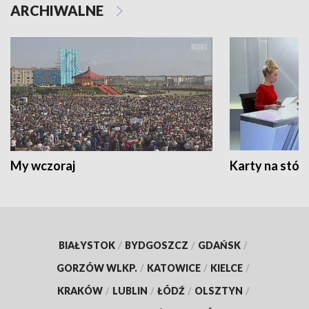
ARCHIWALNE
My wczoraj
Karty na stół:
BIAŁYSTOK
/
BYDGOSZCZ
/
GDAŃSK
/
GORZÓW WLKP.
/
KATOWICE
/
KIELCE
/
KRAKÓW
/
LUBLIN
/
ŁÓDŹ
/
OLSZTYN
/