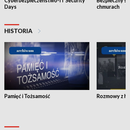
Cyberbezpieczeństwo-IT Security
Bezpieczny s
Days
chmurach
HISTORIA
Pamięć i Tożsamość
Rozmowy z his