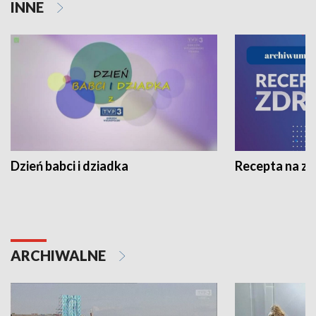
INNE
Dzień babci i dziadka
Recepta na z
ARCHIWALNE