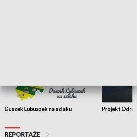
Kalejdoskop
Sołtys na med
WYPOCZYNEK I REKREACJA
Duszek Lubuszek na szlaku
Projekt Odra
REPORTAŻE