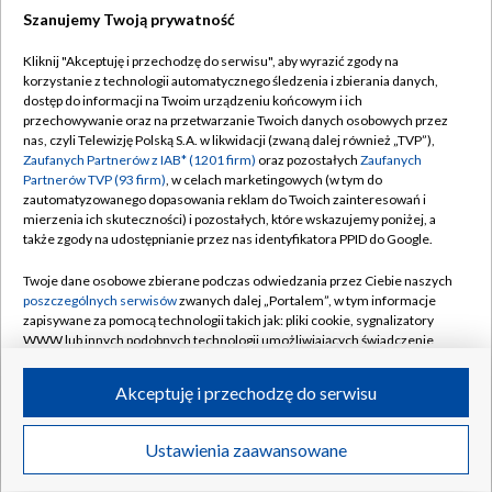
Szanujemy Twoją prywatność
Dołącz do nas:
Kliknij "Akceptuję i przechodzę do serwisu", aby wyrazić zgody na
korzystanie z technologii automatycznego śledzenia i zbierania danych,
TVP
dostęp do informacji na Twoim urządzeniu końcowym i ich
Abonament TVP
przechowywanie oraz na przetwarzanie Twoich danych osobowych przez
Regulamin TVP
nas, czyli Telewizję Polską S.A. w likwidacji (zwaną dalej również „TVP”),
Emisja w TVP
Polityka prywatności
Zaufanych Partnerów z IAB* (1201 firm)
oraz pozostałych
Zaufanych
Partnerów TVP (93 firm)
, w celach marketingowych (w tym do
Centrum informacji TVP
Moje zgody
zautomatyzowanego dopasowania reklam do Twoich zainteresowań i
mierzenia ich skuteczności) i pozostałych, które wskazujemy poniżej, a
Naziemna Telewizja Cyfrowa
Pomoc
także zgody na udostępnianie przez nas identyfikatora PPID do Google.
Sklep TVP
Biuro reklamy
Twoje dane osobowe zbierane podczas odwiedzania przez Ciebie naszych
Rada Programowa
Kontakt
poszczególnych serwisów
zwanych dalej „Portalem”, w tym informacje
zapisywane za pomocą technologii takich jak: pliki cookie, sygnalizatory
System NOS
WWW lub innych podobnych technologii umożliwiających świadczenie
dopasowanych i bezpiecznych usług, personalizację treści oraz reklam,
Informacje o nadawcy
Kanały
udostępnianie funkcji mediów społecznościowych oraz analizowanie
Akceptuję i przechodzę do serwisu
ruchu w Internecie.
Program dla prasy
©2026 Telewizja Polska S.A. w likwidacji
Biuro Reklamy
Twoje dane osobowe zbierane podczas odwiedzania przez Ciebie
Ustawienia zaawansowane
poszczególnych serwisów
na Portalu, takie jak adresy IP, identyfikatory
Ogłoszenie przetargowe
Twoich urządzeń końcowych i identyfikatory plików cookie, informacje o