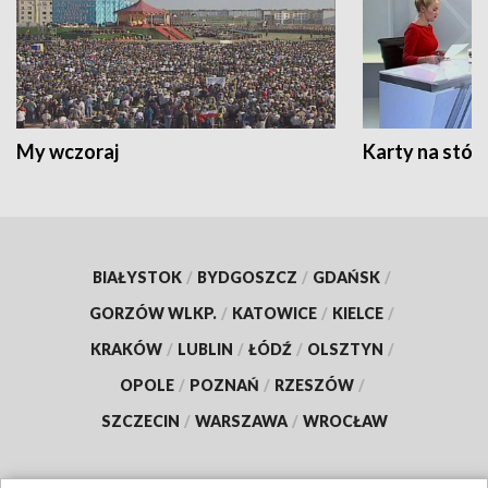
My wczoraj
Karty na stół:
BIAŁYSTOK
/
BYDGOSZCZ
/
GDAŃSK
/
GORZÓW WLKP.
/
KATOWICE
/
KIELCE
/
KRAKÓW
/
LUBLIN
/
ŁÓDŹ
/
OLSZTYN
/
OPOLE
/
POZNAŃ
/
RZESZÓW
/
SZCZECIN
/
WARSZAWA
/
WROCŁAW