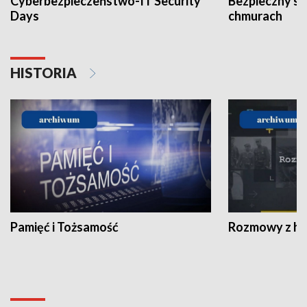
Cyberbezpieczeństwo-IT Security
Bezpieczny s
Days
chmurach
HISTORIA
Pamięć i Tożsamość
Rozmowy z his