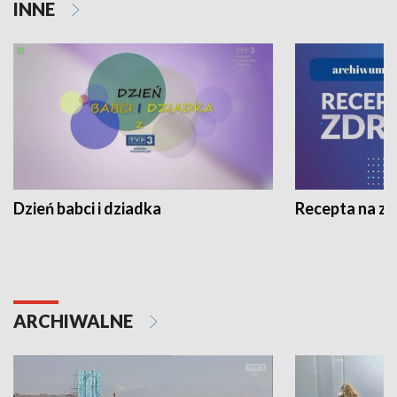
INNE
Dzień babci i dziadka
Recepta na z
ARCHIWALNE