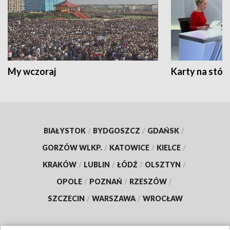
My wczoraj
Karty na stół:
BIAŁYSTOK
/
BYDGOSZCZ
/
GDAŃSK
/
GORZÓW WLKP.
/
KATOWICE
/
KIELCE
/
KRAKÓW
/
LUBLIN
/
ŁÓDŹ
/
OLSZTYN
/
OPOLE
/
POZNAŃ
/
RZESZÓW
/
SZCZECIN
/
WARSZAWA
/
WROCŁAW