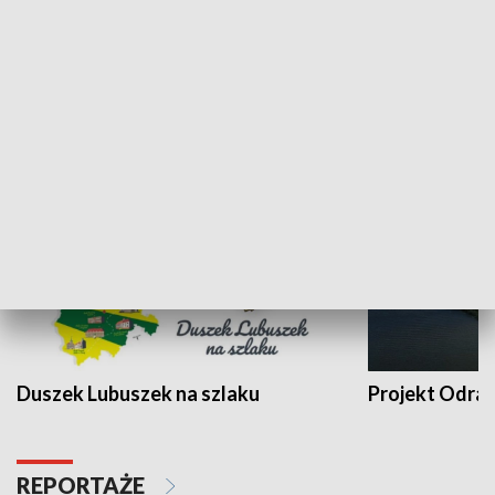
Kalejdoskop
Sołtys na med
WYPOCZYNEK I REKREACJA
Duszek Lubuszek na szlaku
Projekt Odra
REPORTAŻE