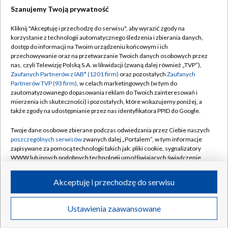
Szanujemy Twoją prywatność
Dołącz do nas:
Kliknij "Akceptuję i przechodzę do serwisu", aby wyrazić zgody na
korzystanie z technologii automatycznego śledzenia i zbierania danych,
TVP
dostęp do informacji na Twoim urządzeniu końcowym i ich
Abonament TVP
przechowywanie oraz na przetwarzanie Twoich danych osobowych przez
Regulamin TVP
nas, czyli Telewizję Polską S.A. w likwidacji (zwaną dalej również „TVP”),
Emisja w TVP
Polityka prywatności
Zaufanych Partnerów z IAB* (1201 firm)
oraz pozostałych
Zaufanych
Partnerów TVP (93 firm)
, w celach marketingowych (w tym do
Centrum informacji TVP
Moje zgody
zautomatyzowanego dopasowania reklam do Twoich zainteresowań i
mierzenia ich skuteczności) i pozostałych, które wskazujemy poniżej, a
Naziemna Telewizja Cyfrowa
Pomoc
także zgody na udostępnianie przez nas identyfikatora PPID do Google.
Sklep TVP
Biuro reklamy
Twoje dane osobowe zbierane podczas odwiedzania przez Ciebie naszych
Rada Programowa
Kontakt
poszczególnych serwisów
zwanych dalej „Portalem”, w tym informacje
zapisywane za pomocą technologii takich jak: pliki cookie, sygnalizatory
System NOS
WWW lub innych podobnych technologii umożliwiających świadczenie
dopasowanych i bezpiecznych usług, personalizację treści oraz reklam,
Informacje o nadawcy
Kanały
udostępnianie funkcji mediów społecznościowych oraz analizowanie
Akceptuję i przechodzę do serwisu
ruchu w Internecie.
Program dla prasy
©2026 Telewizja Polska S.A. w likwidacji
Biuro Reklamy
Twoje dane osobowe zbierane podczas odwiedzania przez Ciebie
Ustawienia zaawansowane
poszczególnych serwisów
na Portalu, takie jak adresy IP, identyfikatory
Ogłoszenie przetargowe
Twoich urządzeń końcowych i identyfikatory plików cookie, informacje o