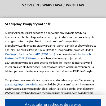
SZCZECIN
/
WARSZAWA
/
WROCŁAW
Szanujemy Twoją prywatność
Dołącz do nas:
Kliknij "Akceptuję i przechodzę do serwisu", aby wyrazić zgody na
korzystanie z technologii automatycznego śledzenia i zbierania danych,
TVP
dostęp do informacji na Twoim urządzeniu końcowym i ich
Abonament TVP
przechowywanie oraz na przetwarzanie Twoich danych osobowych przez
Regulamin TVP
nas, czyli Telewizję Polską S.A. w likwidacji (zwaną dalej również „TVP”),
Emisja w TVP
Polityka prywatności
Zaufanych Partnerów z IAB* (1201 firm)
oraz pozostałych
Zaufanych
Partnerów TVP (93 firm)
, w celach marketingowych (w tym do
Centrum informacji TVP
Moje zgody
zautomatyzowanego dopasowania reklam do Twoich zainteresowań i
mierzenia ich skuteczności) i pozostałych, które wskazujemy poniżej, a
Naziemna Telewizja Cyfrowa
Pomoc
także zgody na udostępnianie przez nas identyfikatora PPID do Google.
Sklep TVP
Biuro reklamy
Twoje dane osobowe zbierane podczas odwiedzania przez Ciebie naszych
Rada Programowa
Kontakt
poszczególnych serwisów
zwanych dalej „Portalem”, w tym informacje
zapisywane za pomocą technologii takich jak: pliki cookie, sygnalizatory
System NOS
WWW lub innych podobnych technologii umożliwiających świadczenie
dopasowanych i bezpiecznych usług, personalizację treści oraz reklam,
Informacje o nadawcy
Kanały
udostępnianie funkcji mediów społecznościowych oraz analizowanie
Akceptuję i przechodzę do serwisu
ruchu w Internecie.