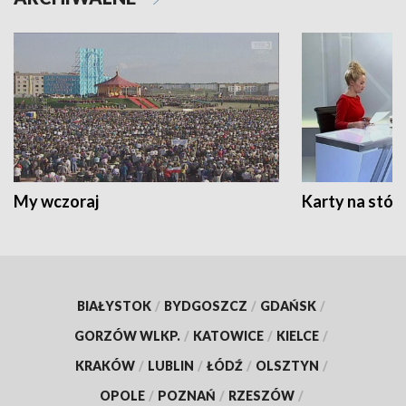
My wczoraj
Karty na stół:
BIAŁYSTOK
/
BYDGOSZCZ
/
GDAŃSK
/
GORZÓW WLKP.
/
KATOWICE
/
KIELCE
/
KRAKÓW
/
LUBLIN
/
ŁÓDŹ
/
OLSZTYN
/
OPOLE
/
POZNAŃ
/
RZESZÓW
/