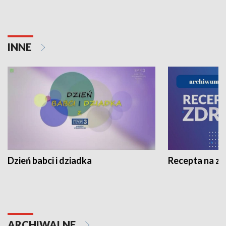
INNE
Dzień babci i dziadka
Recepta na z
ARCHIWALNE