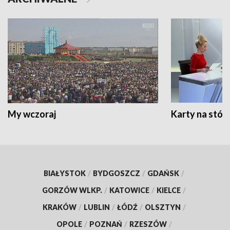
My wczoraj
Karty na stół:
BIAŁYSTOK
/
BYDGOSZCZ
/
GDAŃSK
/
GORZÓW WLKP.
/
KATOWICE
/
KIELCE
/
KRAKÓW
/
LUBLIN
/
ŁÓDŹ
/
OLSZTYN
/
OPOLE
/
POZNAŃ
/
RZESZÓW
/