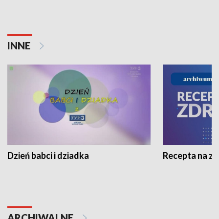
INNE
Dzień babci i dziadka
Recepta na z
ARCHIWALNE