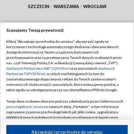
SZCZECIN
/
WARSZAWA
/
WROCŁAW
Szanujemy Twoją prywatność
Dołącz do nas:
Kliknij "Akceptuję i przechodzę do serwisu", aby wyrazić zgody na
korzystanie z technologii automatycznego śledzenia i zbierania danych,
TVP
dostęp do informacji na Twoim urządzeniu końcowym i ich
Abonament TVP
przechowywanie oraz na przetwarzanie Twoich danych osobowych przez
Regulamin TVP
nas, czyli Telewizję Polską S.A. w likwidacji (zwaną dalej również „TVP”),
Emisja w TVP
Polityka prywatności
Zaufanych Partnerów z IAB* (1201 firm)
oraz pozostałych
Zaufanych
Partnerów TVP (93 firm)
, w celach marketingowych (w tym do
Centrum informacji TVP
Moje zgody
zautomatyzowanego dopasowania reklam do Twoich zainteresowań i
mierzenia ich skuteczności) i pozostałych, które wskazujemy poniżej, a
Naziemna Telewizja Cyfrowa
Pomoc
także zgody na udostępnianie przez nas identyfikatora PPID do Google.
Sklep TVP
Biuro reklamy
Twoje dane osobowe zbierane podczas odwiedzania przez Ciebie naszych
Rada Programowa
Kontakt
poszczególnych serwisów
zwanych dalej „Portalem”, w tym informacje
zapisywane za pomocą technologii takich jak: pliki cookie, sygnalizatory
System NOS
WWW lub innych podobnych technologii umożliwiających świadczenie
dopasowanych i bezpiecznych usług, personalizację treści oraz reklam,
Informacje o nadawcy
Kanały
udostępnianie funkcji mediów społecznościowych oraz analizowanie
Akceptuję i przechodzę do serwisu
ruchu w Internecie.