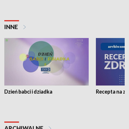
INNE
Dzień babci i dziadka
Recepta na z
ARCHIWALNE