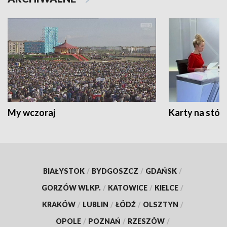
My wczoraj
Karty na stół:
BIAŁYSTOK
/
BYDGOSZCZ
/
GDAŃSK
/
GORZÓW WLKP.
/
KATOWICE
/
KIELCE
/
KRAKÓW
/
LUBLIN
/
ŁÓDŹ
/
OLSZTYN
/
OPOLE
/
POZNAŃ
/
RZESZÓW
/