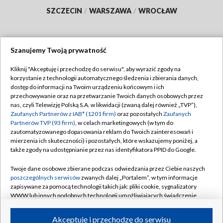
SZCZECIN
/
WARSZAWA
/
WROCŁAW
Szanujemy Twoją prywatność
Dołącz do nas:
Kliknij "Akceptuję i przechodzę do serwisu", aby wyrazić zgody na
korzystanie z technologii automatycznego śledzenia i zbierania danych,
TVP
dostęp do informacji na Twoim urządzeniu końcowym i ich
Abonament TVP
przechowywanie oraz na przetwarzanie Twoich danych osobowych przez
Regulamin TVP
nas, czyli Telewizję Polską S.A. w likwidacji (zwaną dalej również „TVP”),
Emisja w TVP
Polityka prywatności
Zaufanych Partnerów z IAB* (1201 firm)
oraz pozostałych
Zaufanych
Partnerów TVP (93 firm)
, w celach marketingowych (w tym do
Centrum informacji TVP
Moje zgody
zautomatyzowanego dopasowania reklam do Twoich zainteresowań i
mierzenia ich skuteczności) i pozostałych, które wskazujemy poniżej, a
Naziemna Telewizja Cyfrowa
Pomoc
także zgody na udostępnianie przez nas identyfikatora PPID do Google.
Sklep TVP
Biuro reklamy
Twoje dane osobowe zbierane podczas odwiedzania przez Ciebie naszych
Rada Programowa
Kontakt
poszczególnych serwisów
zwanych dalej „Portalem”, w tym informacje
zapisywane za pomocą technologii takich jak: pliki cookie, sygnalizatory
System NOS
WWW lub innych podobnych technologii umożliwiających świadczenie
dopasowanych i bezpiecznych usług, personalizację treści oraz reklam,
Informacje o nadawcy
Kanały
udostępnianie funkcji mediów społecznościowych oraz analizowanie
Akceptuję i przechodzę do serwisu
ruchu w Internecie.